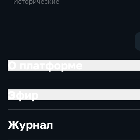
Исторические
О платформе
Эфир
Журнал