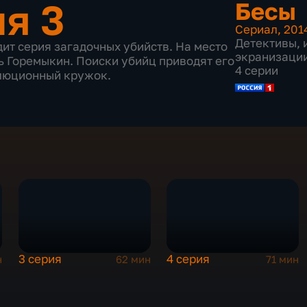
ия 3
Бесы
Сериал
,
201
Детективы
,
дит серия загадочных убийств. На место
экранизаци
 Горемыкин. Поиски убийц приводят его
4 серии
олюционный кружок.
3 серия
4 серия
н
62 мин
71 мин