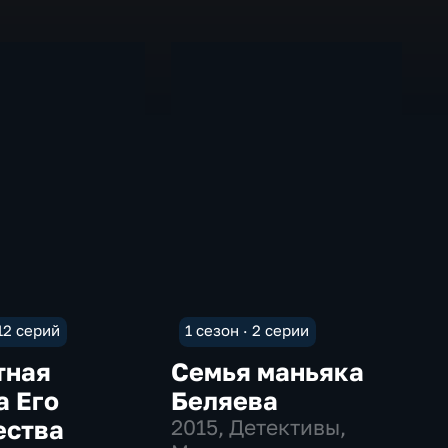
 12 серий
1 сезон · 2 серии
тная
Семья маньяка
а Его
Беляева
ества
2015
, Детективы,