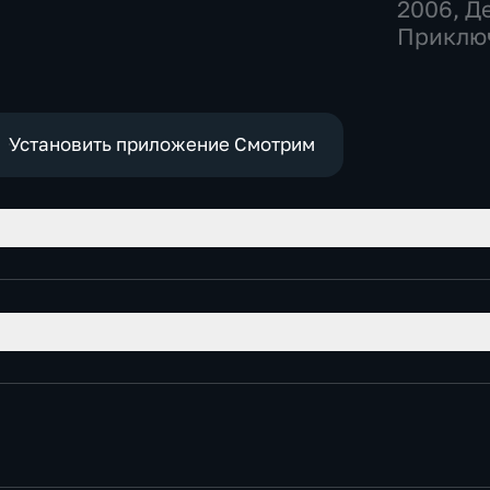
исторические
2006
, Д
Приклю
историч
Установить приложение Смотрим