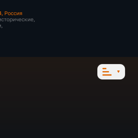
4
,
Россия
исторические
,
и
,