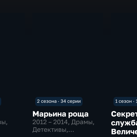
2 сезона · 34 серии
1 сезон ·
Марьина роща
Секре
вы,
2012 – 2014
, Драмы,
служб
Детективы,
Велич