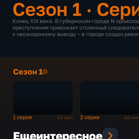
Сезон 1 · Сер
Конец XIX века. В губернском городе N происхо
преступления приезжает столичный следователь
к неожиданному выводу – в городе создан рев
Сезон 1
Сезон 1
1 серия
2 серия
63 мин
62 ми
Еще
интересное