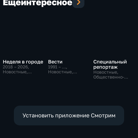
Еще
интересное
Неделя в городе
Вести
Специальный
репортаж
2018 – 2026
,
1991 – …
,
Новостные,
Новостные,
Новостные,
Общество,
Общественно-
Общественно-
общественно-
политические,
политические,
политические
социально-
социально-
экономические
экономические
Установить приложение Смотрим