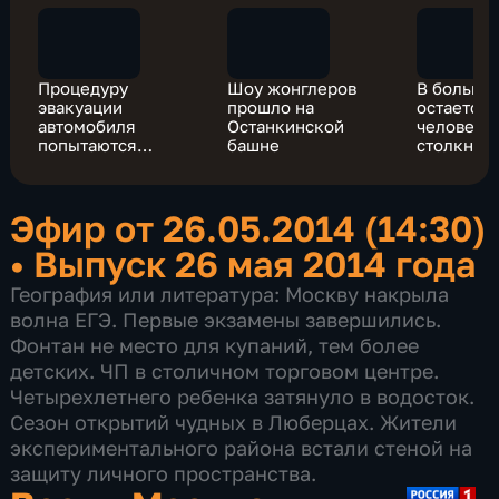
Процедуру
Шоу жонглеров
В больни
эвакуации
прошло на
остается 
автомобиля
Останкинской
человек 
попытаются
башне
столкнов
"очеловечить"
поездов
Эфир от 26.05.2014 (14:30)
•
Выпуск 26 мая 2014 года
География или литература: Москву накрыла
волна ЕГЭ. Первые экзамены завершились.
Фонтан не место для купаний, тем более
детских. ЧП в столичном торговом центре.
Четырехлетнего ребенка затянуло в водосток.
Сезон открытий чудных в Люберцах. Жители
экспериментального района встали стеной на
защиту личного пространства.