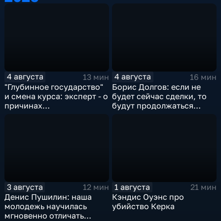
4 августа
4 августа
13 мин
16 мин
"Глубинное государство"
Борис Долгов: если не
и смена курса: эксперт - о
будет сейчас сделки, то
причинах
будут продолжаться
антироссийской
обмены ударами, однако,
риторики оппозиции
масштабного
наступления все-таки не
будет
3 августа
1 августа
12 мин
21 мин
Денис Пушилин: наша
Кэндис Оуэнс про
молодежь научилась
убийство Керка
мгновенно отличать