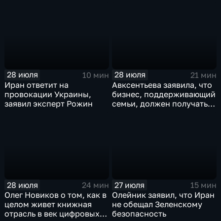
лет
лидера предвыборного
списка партии «Единая
Россия» С.В.Лаврова
генеральному директору
агентства ТАСС
А.О.Кондрашову
28 июля
28 июля
10 мин
21 мин
Иран ответит на
Авксентьева заявила, что
провокации Украины,
бизнес, поддерживающий
заявил эксперт Рожин
семьи, должен получать
преференции
28 июля
27 июля
24 мин
15 мин
Олег Новиков о том, как в
Олейник заявил, что Иран
целом живет книжная
не обещал Зеленскому
отрасль в век цифровых
безопасность