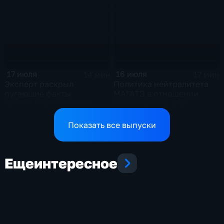
по экономике страны
17 июля
16 июля
14 мин
17 мин
Эксперт раскрыл
Политика нейтралитета
пугающие факты
МАГАТЭ в отношении
биографии нового и.о.
Запорожской АЭС
главы СБУ
Показать все выпуски
Еще
интересное