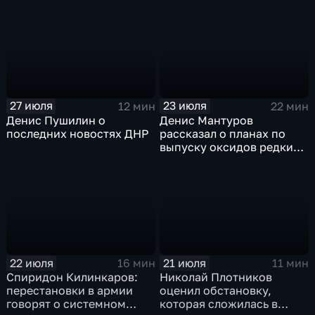
технологий
27 июля
23 июля
12 мин
22 мин
Денис Пушилин о
Денис Мантуров
последних новостях ДНР
рассказал о планах по
выпуску оксидов редких
металлов на
Соликамском магниевом
заводе к 2028 году
22 июля
21 июля
16 мин
11 мин
Спиридон Килинкаров:
Николай Плотников
перестановки в армии
оценил обстановку,
говорят о системном
которая сложилась в