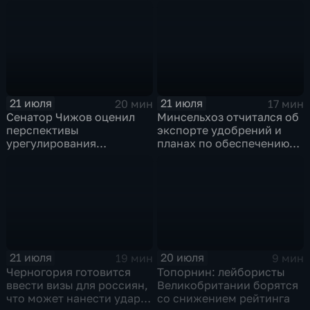
политическом кризисе на
отношениях между США и
Украине
Ираном
21 июля
21 июля
20 мин
17 мин
Сенатор Чижов оценил
Минсельхоз отчитался об
перспективы
экспорте удобрений и
урегулирования
планах по обеспечению
конфликтов на Ближнем
аграриев топливом
Востоке и диалог с
Европой
21 июля
20 июля
19 мин
9 мин
Черногория готовится
Топорнин: лейбористы
ввести визы для россиян,
Великобритании борятся
что может нанести удар
со снижением рейтинга