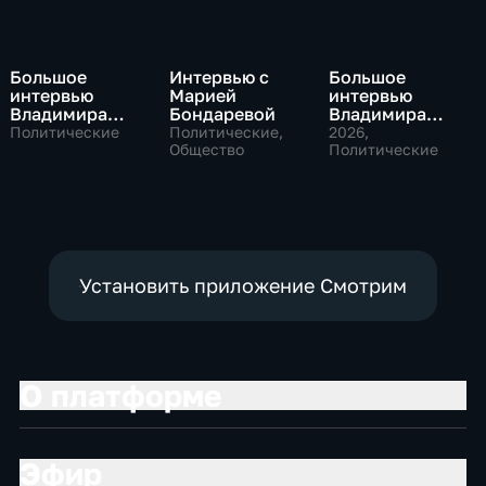
Большое
Интервью с
Большое
интервью
Марией
интервью
Владимира
Бондаревой
Владимира
Путина Сергею
Соловьева
Политические
Политические,
2026
,
Брилеву
Общество
Роджеру
Политические
Кеппелю
Установить приложение Смотрим
О платформе
Эфир