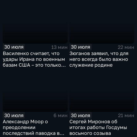
против мигрантов
30 июля
30 июля
13 мин
22 мин
Василенко считает, что
Зюганов заявил, что для
удары Ирана по военным
него всегда было важно
базам США – это только
служение родине
начало
30 июля
30 июля
6 мин
21 мин
Александр Моор о
Сергей Миронов об
преодолении
итогах работы Госдумы
последствий паводка в
восьмого созыва