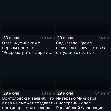
Тюменской области
30 июля
29 июля
13 мин
17 мин
Олег Скуфинский о
Садыгзаде: Трамп
первом проекте
оказался в ловушке из-за
"Росреестра" в сфере ИИ
ситуации с нефтью
электронном помощнике
"Ева"
29 июля
29 июля
13 мин
34 мин
Войтоловский заявил, что
Интервью Министра
Киев не сможет создавать
иностранных дел
противоракеты несколько
Российской Федерации,