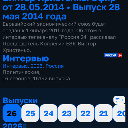
от 28.05.2014
•
Выпуск 28
мая 2014 года
Евразийский экономический союз будет
создан к 1 января 2015 года. Об этом в
интервью телеканалу "Россия 24" рассказал
Председатель Коллегии ЕЭК Виктор
Христенко.
Интервью
Интервью
,
2026
,
Россия
Политические
,
16 сезонов, 16192 выпуска
Выпуски
26
25
24
23
22
21
20
2026
2026