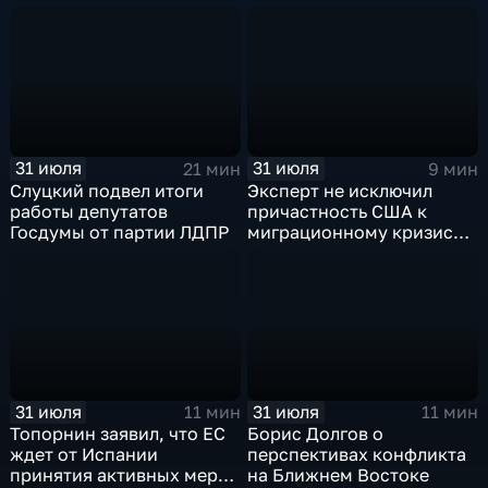
правду от лжи
31 июля
31 июля
21 мин
9 мин
Слуцкий подвел итоги
Эксперт не исключил
работы депутатов
причастность США к
Госдумы от партии ЛДПР
миграционному кризису в
Испании
31 июля
31 июля
11 мин
11 мин
Топорнин заявил, что ЕС
Борис Долгов о
ждет от Испании
перспективах конфликта
принятия активных мер
на Ближнем Востоке