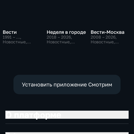
Вести
Неделя в городе
Вести-Москва
1991 – …
,
2018 – 2026
,
2008 – 2026
,
Новостные,
Новостные,
Новостные,
Общественно-
Общество,
Общественно-
политические,
общественно-
политические,
социально-
политические
социально-
экономические
экономические
Установить приложение Смотрим
О платформе