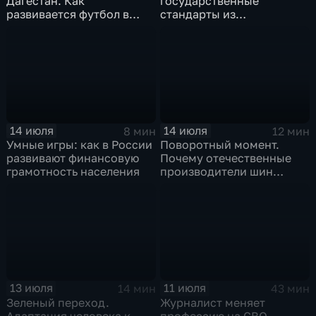
Дагестан. Как
государственные
развивается футбол в
стандарты из
горной республике
принудительного
инструмента
превратились в рыночный
механизм
14 июля
14 июля
8 мин
12 мин
Умные игры: как в России
Поворотный момент.
развивают финансовую
Почему отечественные
грамотность населения
производители шин
просят ужесточить
импорт?
13 июля
11 июля
14 мин
43 мин
Зеленый переход.
Журналист меняет
Адаптация человека к
профессию на СВО.