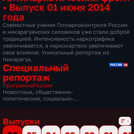
•
Выпуск 01 июня 2014
года
Совместные учения Госнаркоконтроля России
и никарагуанских силовиков уже стали доброй
традицией. Интенсивность наркотрафика
увеличивается, а наркокартели увеличивают
свое влияние. Уникальный репортаж из
Никарагуа.
Специальный
репортаж
Программа
Россия
Новостные
,
общественно-
политические
,
социально-
экономические
,
16 сезонов, 3863 выпуска
Выпуски