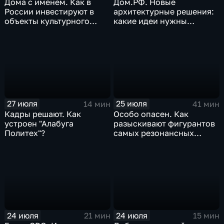
Дома с именем. Как в
Дом.РФ. Новые
России инвестируют в
архитектурные решения:
объекты культурного
какие идеи нужны
наследия
регионам для развития
27 июля
25 июля
14 мин
41 мин
Кадры решают. Как
Особо опасен. Как
устроен "Алабуга
разыскивают фигурантов
Политех"?
самых резонансных
преступлений в России
24 июля
24 июля
21 мин
15 мин