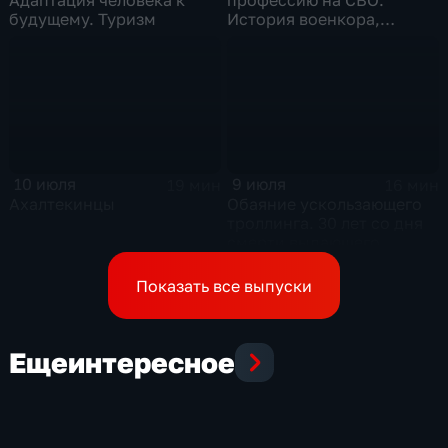
будущему. Туризм
История военкора,
подписавшего контракт
10 июля
9 июля
19 мин
16 мин
Ахалтекинцы
Обаяние ускользающего
троллинга. 30 лет со дня
смерти выдающего
музыканта и деятеля
контркультуры Сергея
Показать все выпуски
Курехина
Еще
интересное