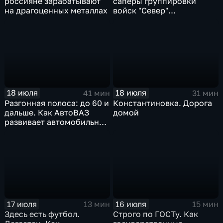
россияне зарабатывают
саперы группировки
на драгоценных металлах
войск "Север"
разминируют Курскую
область
18 июля
18 июля
41 мин
31 мин
Разгонная полоса: до 60 и
Константиновка. Дорога
дальше. Как АвтоВАЗ
домой
развивает автомобильную
промышленность
17 июля
16 июля
13 мин
15 мин
Здесь есть футбол.
Строго по ГОСТу. Как