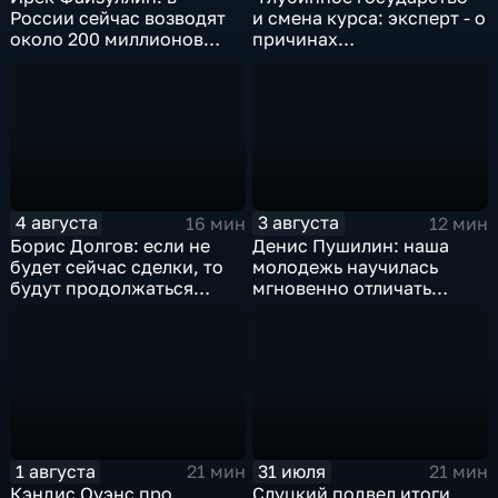
России сейчас возводят
и смена курса: эксперт - о
около 200 миллионов
причинах
квадратных метров
антироссийской
жилья.
риторики оппозиции
4 августа
3 августа
16 мин
12 мин
Борис Долгов: если не
Денис Пушилин: наша
будет сейчас сделки, то
молодежь научилась
будут продолжаться
мгновенно отличать
обмены ударами, однако,
правду от лжи
масштабного
наступления все-таки не
будет
1 августа
31 июля
21 мин
21 мин
Кэндис Оуэнс про
Слуцкий подвел итоги