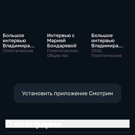
Большое
Интервью с
Большое
интервью
Марией
интервью
Владимира
Бондаревой
Владимира
Путина Сергею
Соловьева
Политические
Политические,
2026
,
Брилеву
Общество
Роджеру
Политические
Кеппелю
Установить приложение Смотрим
О платформе