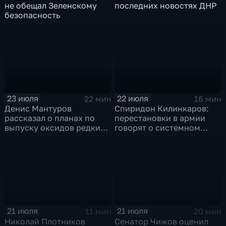
не обещал Зеленскому
последних новостях ДНР
безопасность
23 июля
22 июля
22 мин
16 мин
Денис Мантуров
Спиридон Килинкаров:
рассказал о планах по
перестановки в армии
выпуску оксидов редких
говорят о системном
металлов на
политическом кризисе на
Соликамском магниевом
Украине
заводе к 2028 году
21 июля
21 июля
11 мин
20 мин
Николай Плотников
Сенатор Чижов оценил