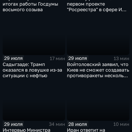
итогах работы Госдумы
первом проекте
восьмого созыва
"Росреестра" в сфере ИИ
электронном помощнике
"Ева"
29 июля
29 июля
17 мин
13 мин
Садыгзаде: Трамп
Войтоловский заявил, что
оказался в ловушке из-за
Киев не сможет создавать
ситуации с нефтью
противоракеты несколько
лет
29 июля
28 июля
34 мин
10 мин
Интервью Министра
Иран ответит на