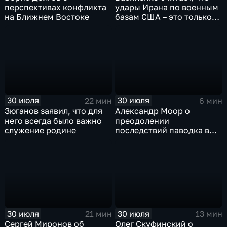
перспективах конфликта
удары Ирана по военным
на Ближнем Востоке
базам США – это только
начало
30 июля
30 июля
22 мин
6 мин
Зюганов заявил, что для
Александр Моор о
него всегда было важно
преодолении
служение родине
последствий паводка в
Тюменской области
30 июля
30 июля
21 мин
13 мин
Сергей Миронов об
Олег Скуфинский о