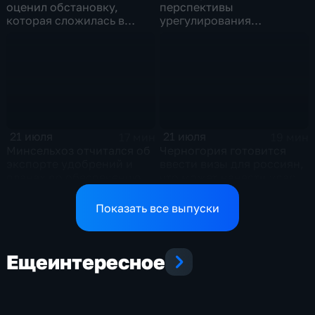
оценил обстановку,
перспективы
которая сложилась в
урегулирования
отношениях между США и
конфликтов на Ближнем
Ираном
Востоке и диалог с
Европой
21 июля
21 июля
17 мин
19 мин
Минсельхоз отчитался об
Черногория готовится
экспорте удобрений и
ввести визы для россиян,
планах по обеспечению
что может нанести удар
аграриев топливом
по экономике страны
Показать все выпуски
Еще
интересное