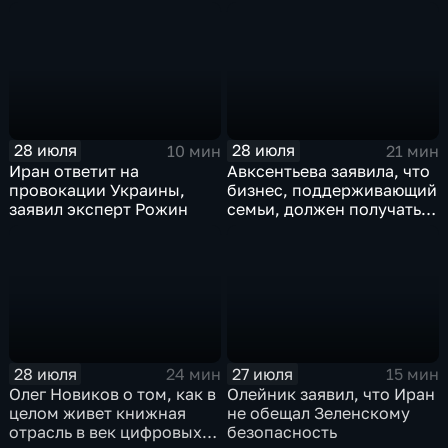
лет
лидера предвыборного
списка партии «Единая
Россия» С.В.Лаврова
генеральному директору
агентства ТАСС
А.О.Кондрашову
28 июля
28 июля
10 мин
21 мин
Иран ответит на
Авксентьева заявила, что
провокации Украины,
бизнес, поддерживающий
заявил эксперт Рожин
семьи, должен получать
преференции
28 июля
27 июля
24 мин
15 мин
Олег Новиков о том, как в
Олейник заявил, что Иран
целом живет книжная
не обещал Зеленскому
отрасль в век цифровых
безопасность