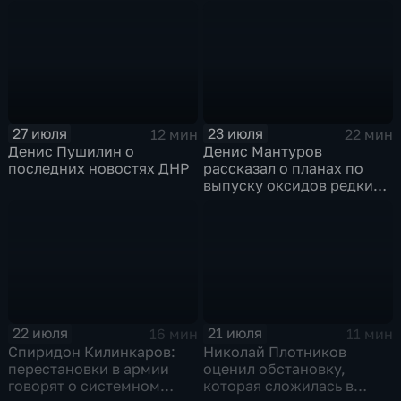
технологий
27 июля
23 июля
12 мин
22 мин
Денис Пушилин о
Денис Мантуров
последних новостях ДНР
рассказал о планах по
выпуску оксидов редких
металлов на
Соликамском магниевом
заводе к 2028 году
22 июля
21 июля
16 мин
11 мин
Спиридон Килинкаров:
Николай Плотников
перестановки в армии
оценил обстановку,
говорят о системном
которая сложилась в