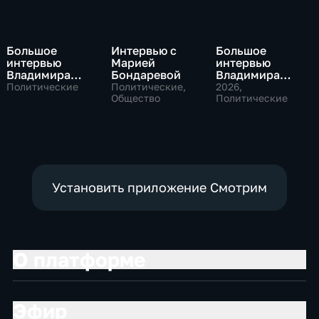
Большое
Интервью с
Большое
интервью
Марией
интервью
Владимира
Бондаревой
Владимира
Путина Сергею
Соловьева
Политические
Политические,
2026
,
Брилеву
Общество
Роджеру
Политические
Кеппелю
Установить приложение Смотрим
О платформе
Эфир