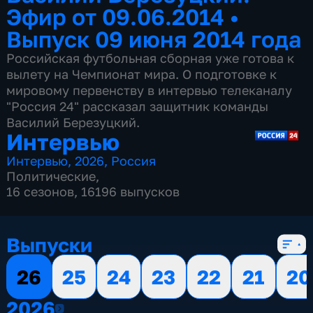
Эфир от 09.06.2014
•
Выпуск 09 июня 2014 года
Российская футбольная сборная уже готова к
вылету на Чемпионат мира. О подготовке к
мировому первенству в интервью телеканалу
"Россия 24" рассказал защитник команды
Василий Березуцкий.
Интервью
Интервью
,
2026
,
Россия
Политические
,
16 сезонов, 16196 выпусков
Выпуски
26
25
24
23
22
21
20
2026
2026