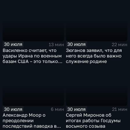
против мигрантов
30 июля
30 июля
13 мин
22 мин
Василенко считает, что
Зюганов заявил, что для
удары Ирана по военным
него всегда было важно
базам США – это только
служение родине
начало
30 июля
30 июля
6 мин
21 мин
Александр Моор о
Сергей Миронов об
преодолении
итогах работы Госдумы
последствий паводка в
восьмого созыва