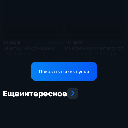
политическом кризисе на
отношениях между США и
Украине
Ираном
21 июля
21 июля
20 мин
17 мин
Сенатор Чижов оценил
Минсельхоз отчитался об
перспективы
экспорте удобрений и
урегулирования
планах по обеспечению
конфликтов на Ближнем
аграриев топливом
Востоке и диалог с
Показать все выпуски
Европой
Еще
интересное