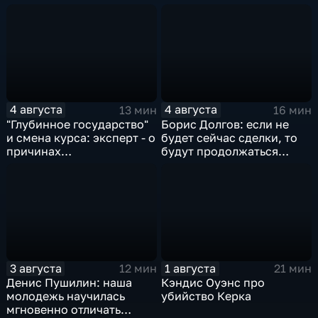
спортсменок
квадратных метров
жилья.
4 августа
4 августа
13 мин
16 мин
"Глубинное государство"
Борис Долгов: если не
и смена курса: эксперт - о
будет сейчас сделки, то
причинах
будут продолжаться
антироссийской
обмены ударами, однако,
риторики оппозиции
масштабного
наступления все-таки не
будет
3 августа
1 августа
12 мин
21 мин
Денис Пушилин: наша
Кэндис Оуэнс про
молодежь научилась
убийство Керка
мгновенно отличать