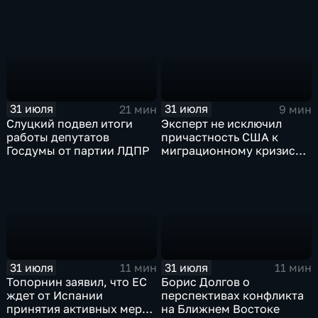
правду от лжи
31 июля
31 июля
21 мин
9 мин
Слуцкий подвел итоги
Эксперт не исключил
работы депутатов
причастность США к
Госдумы от партии ЛДПР
миграционному кризису в
Испании
31 июля
31 июля
11 мин
11 мин
Топорнин заявил, что ЕС
Борис Долгов о
ждет от Испании
перспективах конфликта
принятия активных мер
на Ближнем Востоке