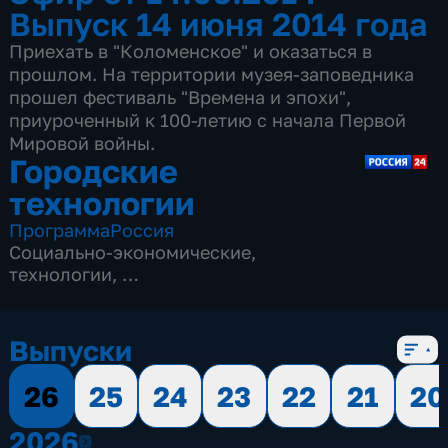
Выпуск 14 июня 2014 года
Приехать в "Коломенское" и оказаться в
прошлом. На территории музея-заповедника
прошел фестиваль "Времена и эпохи",
приуроченный к 100-летию с начала Первой
Мировой войны.
Городские
технологии
Программа
Россия
Социально-экономические
,
технологии
,
16 сезонов, 892 выпуска
Выпуски
26
25
24
23
22
21
20
2026
2026