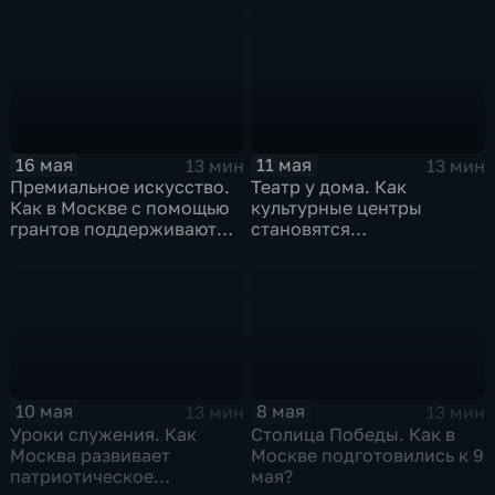
машиностроение
медоборудования
Москвы?
16 мая
11 мая
13 мин
13 мин
Премиальное искусство.
Театр у дома. Как
Как в Москве с помощью
культурные центры
грантов поддерживают
становятся
юные таланты?
альтернативой большим
сценам
10 мая
8 мая
13 мин
13 мин
Уроки служения. Как
Столица Победы. Как в
Москва развивает
Москве подготовились к 9
патриотическое
мая?