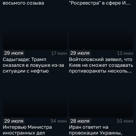
восьмого созыва
"Росреестра" в сфере ИИ
электронном помощнике
"Ева"
29 июля
29 июля
17 мин
13 мин
Садыгзаде: Трамп
Войтоловский заявил, что
оказался в ловушке из-за
Киев не сможет создавать
ситуации с нефтью
противоракеты несколько
лет
29 июля
28 июля
34 мин
10 мин
Интервью Министра
Иран ответит на
иностранных дел
провокации Украины,