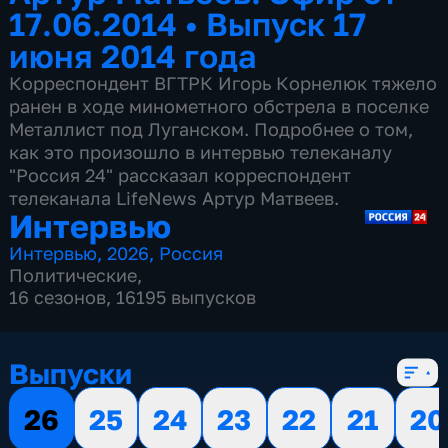
17.06.2014
•
Выпуск 17
июня 2014 года
Корреспондент ВГТРК Игорь Корнелюк тяжело
ранен в ходе минометного обстрела в поселке
Металлист под Луганском. Подробнее о том,
как это произошло в интервью телеканалу
"Россия 24" рассказал корреспондент
телеканала LifeNews Артур Матвеев.
Интервью
Интервью
,
2026
,
Россия
Политические
,
16 сезонов, 16195 выпусков
Выпуски
26
25
24
23
22
21
20