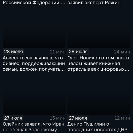
Российской Федерации,
заявил эксперт Рожин
лидера предвыборного
списка партии «Единая
Россия» С.В.Лаврова
генеральному директору
агентства ТАСС
А.О.Кондрашову
28 июля
28 июля
21 мин
24 мин
Авксентьева заявила, что
Олег Новиков о том, как в
бизнес, поддерживающий
целом живет книжная
семьи, должен получать
отрасль в век цифровых
преференции
технологий
27 июля
27 июля
15 мин
12 мин
Олейник заявил, что Иран
Денис Пушилин о
не обещал Зеленскому
последних новостях ДНР