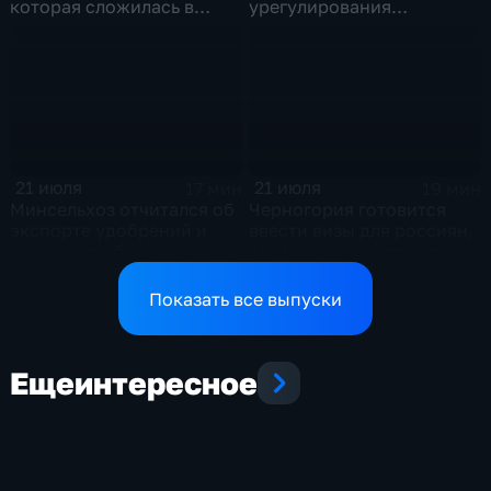
которая сложилась в
урегулирования
отношениях между США и
конфликтов на Ближнем
Ираном
Востоке и диалог с
Европой
21 июля
21 июля
17 мин
19 мин
Минсельхоз отчитался об
Черногория готовится
экспорте удобрений и
ввести визы для россиян,
планах по обеспечению
что может нанести удар
аграриев топливом
по экономике страны
Показать все выпуски
Еще
интересное