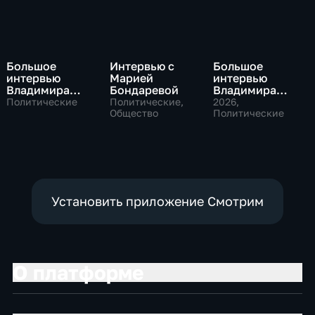
Большое
Интервью с
Большое
интервью
Марией
интервью
Владимира
Бондаревой
Владимира
Путина Сергею
Соловьева
Политические
Политические,
2026
,
Брилеву
Общество
Роджеру
Политические
Кеппелю
Установить приложение Смотрим
О платформе