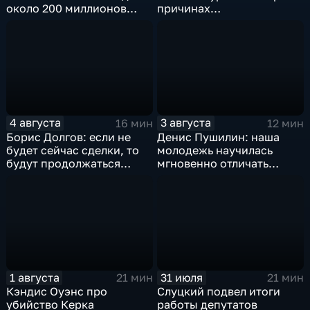
около 200 миллионов
причинах
квадратных метров
антироссийской
жилья.
риторики оппозиции
4 августа
3 августа
16 мин
12 мин
Борис Долгов: если не
Денис Пушилин: наша
будет сейчас сделки, то
молодежь научилась
будут продолжаться
мгновенно отличать
обмены ударами, однако,
правду от лжи
масштабного
наступления все-таки не
будет
1 августа
31 июля
21 мин
21 мин
Кэндис Оуэнс про
Слуцкий подвел итоги
убийство Керка
работы депутатов