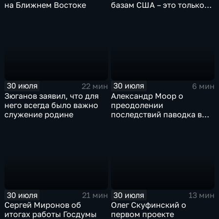
на Ближнем Востоке
базам США – это только
начало
30 июля
30 июля
22 мин
6 мин
Зюганов заявил, что для
Александр Моор о
него всегда было важно
преодолении
служение родине
последствий паводка в
Тюменской области
30 июля
30 июля
21 мин
13 мин
Сергей Миронов об
Олег Скуфинский о
итогах работы Госдумы
первом проекте