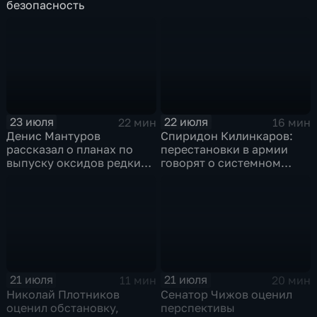
безопасность
23 июля
22 июля
22 мин
16 мин
Денис Мантуров
Спиридон Килинкаров:
рассказал о планах по
перестановки в армии
выпуску оксидов редких
говорят о системном
металлов на
политическом кризисе на
Соликамском магниевом
Украине
заводе к 2028 году
21 июля
21 июля
11 мин
20 мин
Николай Плотников
Сенатор Чижов оценил
оценил обстановку,
перспективы