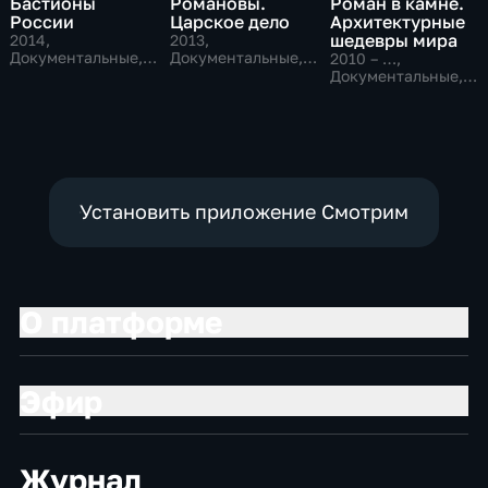
Бастионы
Романовы.
Роман в камне.
России
Царское дело
Архитектурные
шедевры мира
2014
,
2013
,
Документальные,
Документальные,
2010 – …
,
Исторические
Исторические
Документальные,
Исторические
Установить приложение Смотрим
О платформе
Эфир
Журнал