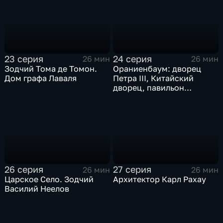
23 серия
24 серия
26 мин
26 мин
Зодчий Тома де Томон.
Ораниенбаум: дворец
Дом графа Лаваля
Петра III, Китайский
дворец, павильон
Катальной горки
26 серия
27 серия
26 мин
26 мин
Царское Село. Зодчий
Архитектор Карл Рахау
Василий Неелов