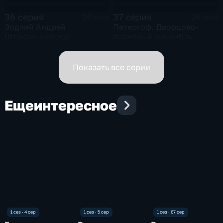
36 серия
37 серия
26 мин
26 мин
Зодчий Андрей
Петергоф. Дворцово-
Штакеншнейдер
парковый ансамбль
"Александрия"
Показать все серии
Еще
интересное