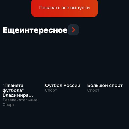
Показать все выпуски
Еще
интересное
"Планета
Футбол России
Большой спорт
футбола"
Спорт
Спорт
Владимира
Стогниенко
Развлекательные,
Спорт