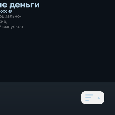
е деньги
оссия
оциально-
кие
,
87 выпусков