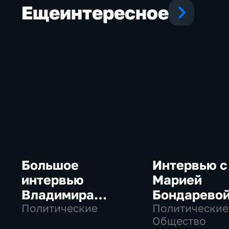
Еще
интересное
Большое
Интервью с
интервью
Марией
Владимира
Бондарево
Путина Сергею
Политические
Политические
Общество
Брилеву