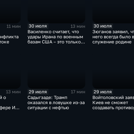
30 июля
30 июля
11 мин
13 мин
Василенко считает, что
Зюганов заявил, ч
онфликта
удары Ирана по военным
него всегда было 
токе
базам США – это только
служение родине
начало
29 июля
29 июля
13 мин
17 мин
й о
Садыгзаде: Трамп
Войтоловский заяв
оказался в ловушке из-за
Киев не сможет
сфере ИИ
ситуации с нефтью
создавать против
омощнике
несколько лет