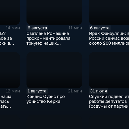
6 августа
6 августа
14 мин
11 мин
СБУ
Светлана Ромашина
Ирек Файзуллин: 
ьбе за
прокомментировала
России сейчас воз
оки в
триумф наших
около 200 миллио
итикуме
спортсменок
квадратных метро
жилья.
1 августа
31 июля
12 мин
21 мин
 наша
Кэндис Оуэнс про
Слуцкий подвел и
лась
убийство Керка
работы депутатов
ать
Госдумы от парти