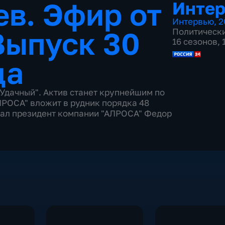
в. Эфир от
Инте
Интервью
,
2
Выпуск 30
Политическ
16 сезонов,
да
Удачный". Актив станет крупнейшим по
АЛРОСА" вложит в рудник порядка 48
зал президент компании "АЛРОСА" Федор