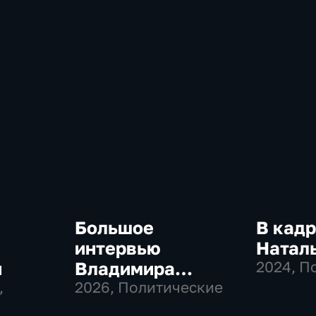
Большое
В кадр
интервью
Натал
й
Владимира
2024
, П
,
Соловьева
2026
, Политические
Роджеру Кеппелю