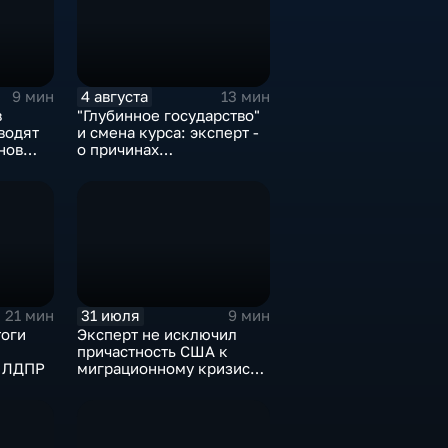
4 августа
9 мин
13 мин
в
"Глубинное государство"
водят
и смена курса: эксперт -
нов
о причинах
в
антироссийской
риторики оппозиции
31 июля
21 мин
9 мин
тоги
Эксперт не исключил
причастность США к
и ЛДПР
миграционному кризису в
Испании