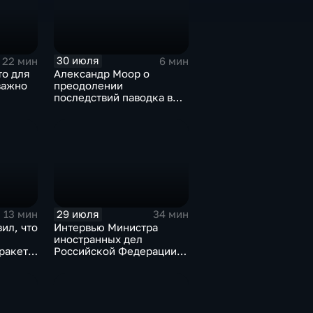
30 июля
22 мин
6 мин
то для
Александр Моор о
важно
преодолении
последствий паводка в
Тюменской области
29 июля
13 мин
34 мин
ил, что
Интервью Министра
иностранных дел
оракеты
Российской Федерации,
лидера предвыборного
списка партии «Единая
Россия» С.В.Лаврова
генеральному директору
агентства ТАСС