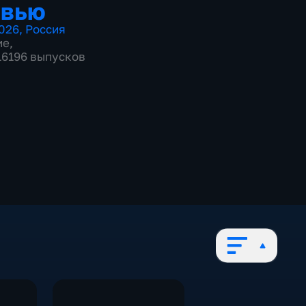
рвью
026
,
Россия
ие
,
 16196 выпусков