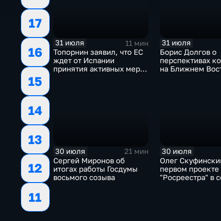
17
31 июля
31 июля
11 мин
16
Топорнин заявил, что ЕС
Борис Долгов о
ждет от Испании
перспективах к
принятия активных мер
на Ближнем Вос
против мигрантов
15
14
13
30 июля
30 июля
21 мин
Сергей Миронов об
Олег Скуфински
12
итогах работы Госдумы
первом проекте
восьмого созыва
"Росреестра" в 
электронном п
11
"Ева"