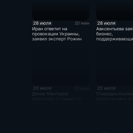
28 июля
28 июля
10 мин
Иран ответит на
Авксентьева зая
провокации Украины,
бизнес,
заявил эксперт Рожин
поддерживающи
должен получат
преференции
23 июля
22 июля
22 мин
Денис Мантуров
Спиридон Килин
рассказал о планах по
перестановки в 
выпуску оксидов редких
говорят о систе
металлов на
политическом к
Соликамском магниевом
Украине
заводе к 2028 году