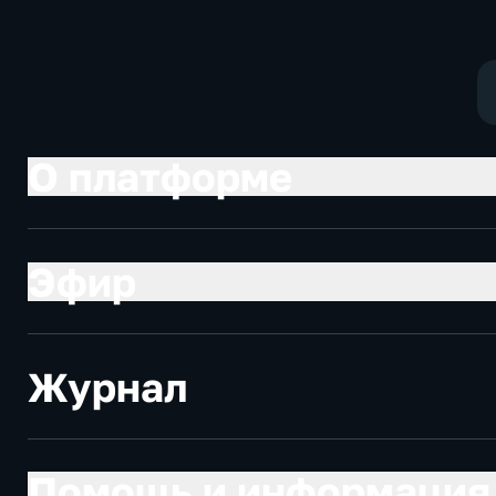
О платформе
Эфир
Журнал
Помощь и информация