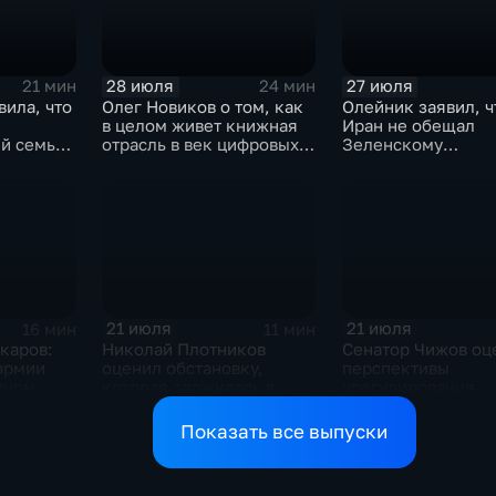
28 июля
27 июля
21 мин
24 мин
вила, что
Олег Новиков о том, как
Олейник заявил, ч
в целом живет книжная
Иран не обещал
й семьи,
отрасль в век цифровых
Зеленскому
ь
технологий
безопасность
21 июля
21 июля
16 мин
11 мин
каров:
Николай Плотников
Сенатор Чижов оц
армии
оценил обстановку,
перспективы
мном
которая сложилась в
урегулирования
ризисе на
отношениях между США
конфликтов на Бл
и Ираном
Востоке и диалог 
Показать все выпуски
Европой