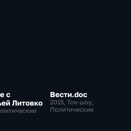
е с
Вести.doc
ьей Литовко
2015
, Ток-шоу,
Политические
олитические