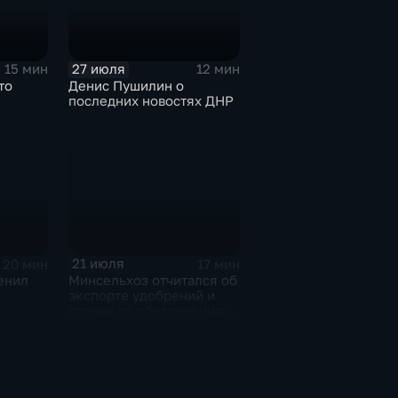
А.О.Кондрашову
27 июля
15 мин
12 мин
то
Денис Пушилин о
последних новостях ДНР
21 июля
20 мин
17 мин
енил
Минсельхоз отчитался об
экспорте удобрений и
планах по обеспечению
ижнем
аграриев топливом
с