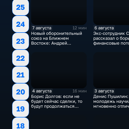
25
24
7 августа
6 августа
12 мин
Новый оборонительный
Экс-сотрудник 
союз на Ближнем
рассказал о бор
23
Востоке: Андрей
финансовые пот
Бакланов комментирует
украинском пол
мотивы и риски
22
соглашения
21
20
4 августа
3 августа
16 мин
Борис Долгов: если не
Денис Пушилин:
будет сейчас сделки, то
молодежь научи
будут продолжаться
мгновенно отлич
19
обмены ударами, однако,
правду от лжи
масштабного
наступления все-таки не
18
будет