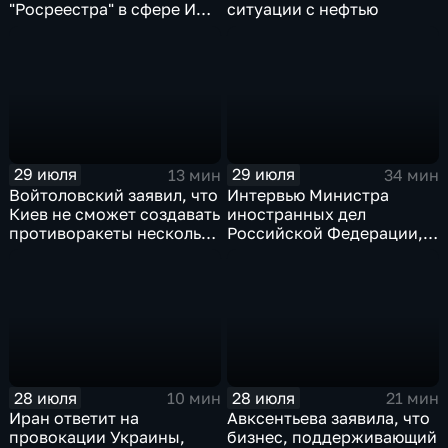
"Росреестра" в сфере ИИ
ситуации с нефтью
электронном помощнике
"Ева"
29 июля
29 июля
13 мин
34 мин
Войтоловский заявил, что
Интервью Министра
Киев не сможет создавать
иностранных дел
противоракеты несколько
Российской Федерации,
лет
лидера предвыборного
списка партии «Единая
Россия» С.В.Лаврова
генеральному директору
агентства ТАСС
А.О.Кондрашову
28 июля
28 июля
10 мин
21 мин
Иран ответит на
Авксентьева заявила, что
провокации Украины,
бизнес, поддерживающий