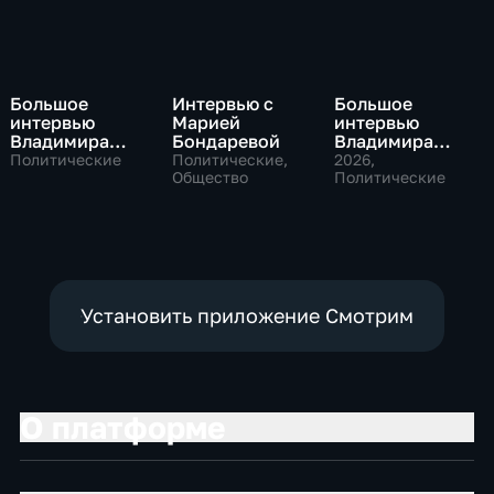
Большое
Интервью с
Большое
интервью
Марией
интервью
Владимира
Бондаревой
Владимира
Путина Сергею
Соловьева
Политические
Политические,
2026
,
Брилеву
Общество
Роджеру
Политические
Кеппелю
Установить приложение Смотрим
О платформе