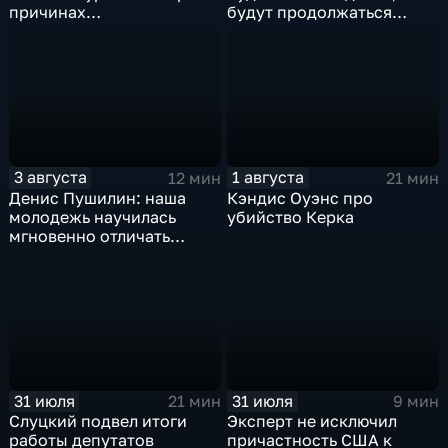
причинах
будут продолжаться
антироссийской
обмены ударами, однако,
риторики оппозиции
масштабного
наступления все-таки не
будет
3 августа
1 августа
12 мин
21 мин
Денис Пушилин: наша
Кэндис Оуэнс про
молодежь научилась
убийство Керка
мгновенно отличать
правду от лжи
31 июля
31 июля
21 мин
9 мин
Слуцкий подвел итоги
Эксперт не исключил
работы депутатов
причастность США к