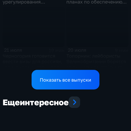
урегулирования
планах по обеспечению
конфликтов на Ближнем
аграриев топливом
Востоке и диалог с
Европой
21 июля
20 июля
19 мин
9 мин
Черногория готовится
Топорнин: лейбористы
ввести визы для россиян,
Великобритании борятся
что может нанести удар
со снижением рейтинга
по экономике страны
Показать все выпуски
Еще
интересное