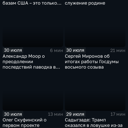
базам США – это только
служение родине
начало
30 июля
30 июля
6 мин
21 мин
Александр Моор о
Сергей Миронов об
преодолении
итогах работы Госдумы
последствий паводка в
восьмого созыва
Тюменской области
30 июля
29 июля
13 мин
17 мин
Олег Скуфинский о
Садыгзаде: Трамп
первом проекте
оказался в ловушке из-за