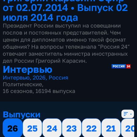
от 02.07.2014
•
Выпуск 02
июля 2014 года
Президент России выступил на совещании
послов и постоянных представителей. Чем
ценен для дипломатов именно такой формат
общения? На вопросы телеканала "Россия 24"
отвечает заместитель министра иностранных
дел России Григорий Карасин.
Интервью
Интервью
,
2026
,
Россия
Политические
,
16 сезонов, 16194 выпуска
Выпуски
26
25
24
23
22
21
20