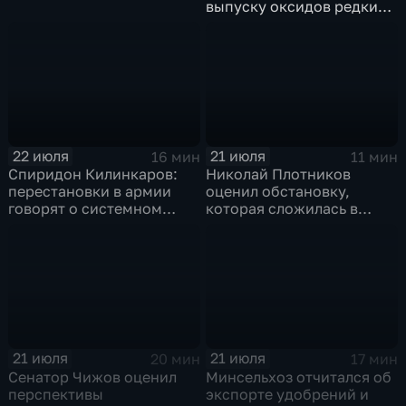
выпуску оксидов редких
металлов на
Соликамском магниевом
заводе к 2028 году
22 июля
21 июля
16 мин
11 мин
Спиридон Килинкаров:
Николай Плотников
перестановки в армии
оценил обстановку,
говорят о системном
которая сложилась в
политическом кризисе на
отношениях между США и
Украине
Ираном
21 июля
21 июля
20 мин
17 мин
Сенатор Чижов оценил
Минсельхоз отчитался об
перспективы
экспорте удобрений и