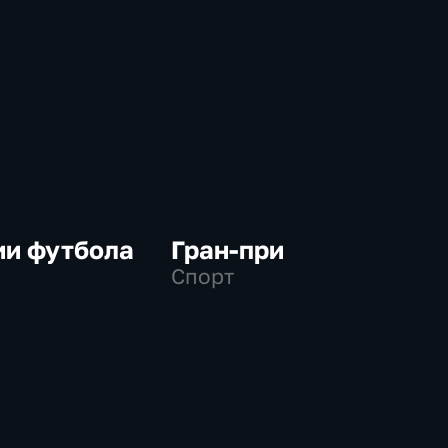
ии футбола
Гран-при
Спорт