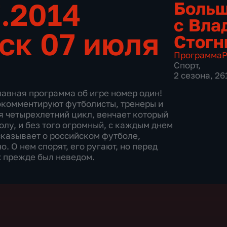
7.2014
Больш
с Вла
ск 07 июля
Стогн
Программа
Р
Спорт
,
2 сезона, 26
лавная программа об игре номер один!
окомментируют футболисты, тренеры и
 четырехлетний цикл, венчает который
олу, и без того огромный, с каждым днем
сказывает о российском футболе,
. О нем спорят, его ругают, но перед
х прежде был неведом.