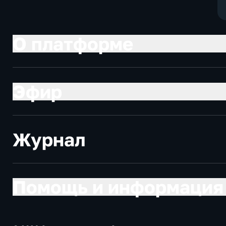
О платформе
Эфир
Журнал
Помощь и информация