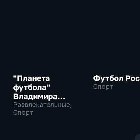
"Планета
Футбол Рос
футбола"
Спорт
Владимира
Стогниенко
Развлекательные,
Спорт