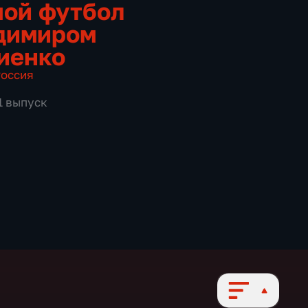
ой футбол
димиром
иенко
оссия
1 выпуск