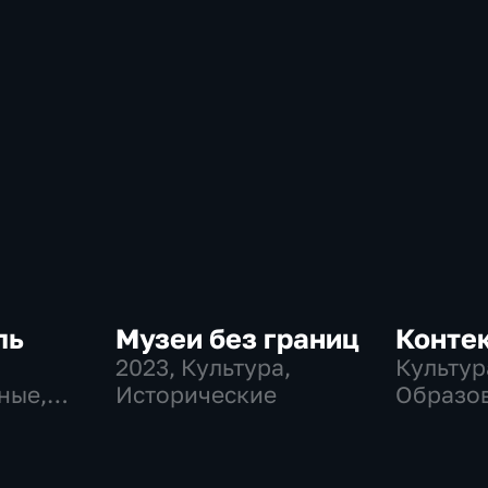
ль
Музеи без границ
Конте
2023
, Культура,
Культур
ные,
Исторические
Образо