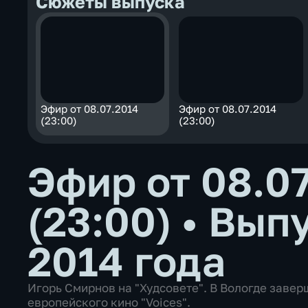
Сюжеты выпуска
Эфир от 08.07.2014
Эфир от 08.07.2014
(23:00)
(23:00)
Эфир от 08.0
(23:00)
•
Выпу
2014 года
Игорь Смирнов на "Худсовете". В Вологде заве
европейского кино "Voices".