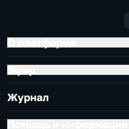
О платформе
Эфир
Журнал
Помощь и информация