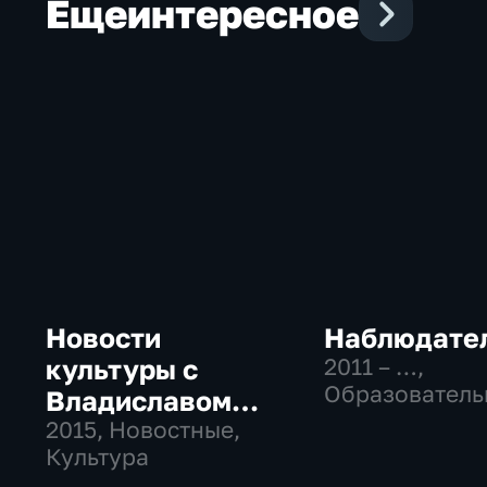
Еще
интересное
Новости
Наблюдате
культуры с
2011 – …
,
Образователь
Владиславом
Культура
Флярковским
2015
, Новостные,
Культура