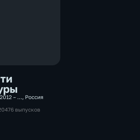
ти
уры
2012 – …
,
Россия
 20476 выпусков