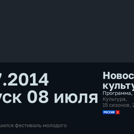
7.2014
Новос
культ
ск 08 июля
Программа
,
Культура
,
15 сезонов,
ршился фестиваль молодого