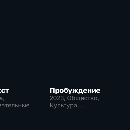
кст
Пробуждение
а,
2023
, Общество,
вательные
Культура,
исторические