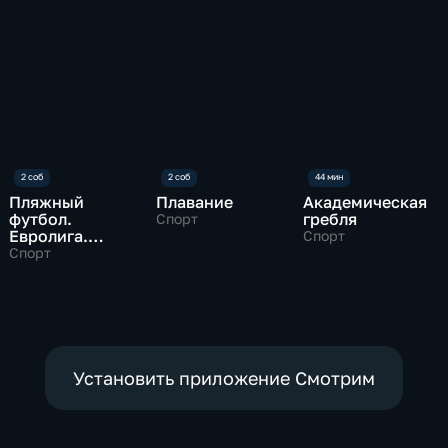
Пляжный
Плавание
Академическая
футбол.
гребля
Спорт
Евролига.
Спорт
Суперфинал
Спорт
Установить приложение Смотрим