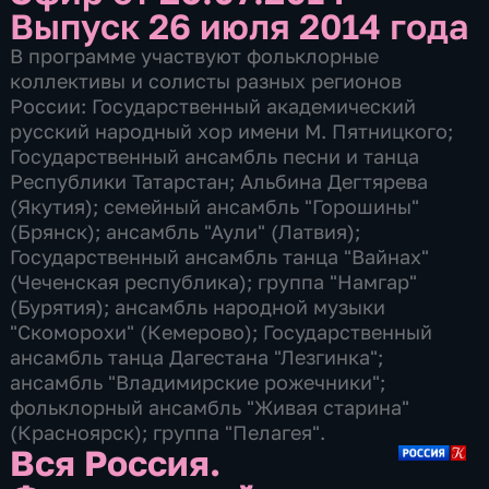
Выпуск 26 июля 2014 года
В программе участвуют фольклорные
коллективы и солисты разных регионов
России: Государственный академический
русский народный хор имени М. Пятницкого;
Государственный ансамбль песни и танца
Республики Татарстан; Альбина Дегтярева
(Якутия); семейный ансамбль "Горошины"
(Брянск); ансамбль "Аули" (Латвия);
Государственный ансамбль танца "Вайнах"
(Чеченская республика); группа "Намгар"
(Бурятия); ансамбль народной музыки
"Скоморохи" (Кемерово); Государственный
ансамбль танца Дагестана "Лезгинка";
ансамбль "Владимирские рожечники";
фольклорный ансамбль "Живая старина"
(Красноярск); группа "Пелагея".
Вся Россия.