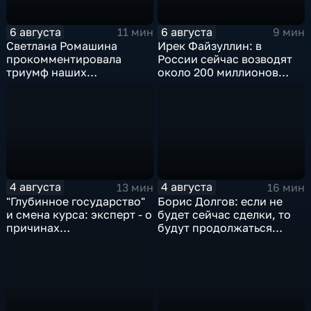
6 августа
6 августа
11 мин
9 мин
Светлана Ромашина
Ирек Файзуллин: в
прокомментировала
России сейчас возводят
триумф наших
около 200 миллионов
спортсменок
квадратных метров
жилья.
4 августа
4 августа
13 мин
16 мин
"Глубинное государство"
Борис Долгов: если не
и смена курса: эксперт - о
будет сейчас сделки, то
причинах
будут продолжаться
антироссийской
обмены ударами, однако,
риторики оппозиции
масштабного
наступления все-таки не
будет