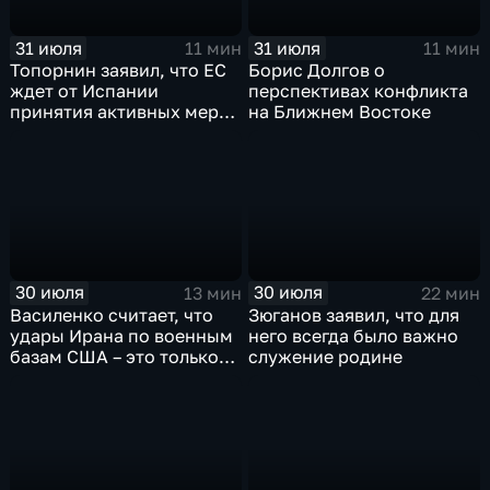
31 июля
31 июля
11 мин
11 мин
Топорнин заявил, что ЕС
Борис Долгов о
ждет от Испании
перспективах конфликта
принятия активных мер
на Ближнем Востоке
против мигрантов
30 июля
30 июля
13 мин
22 мин
Василенко считает, что
Зюганов заявил, что для
удары Ирана по военным
него всегда было важно
базам США – это только
служение родине
начало