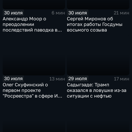
30 июля
30 июля
6 мин
21 мин
Александр Моор о
Сергей Миронов об
преодолении
итогах работы Госдумы
последствий паводка в
восьмого созыва
Тюменской области
30 июля
29 июля
13 мин
17 мин
Олег Скуфинский о
Садыгзаде: Трамп
первом проекте
оказался в ловушке из-за
"Росреестра" в сфере ИИ
ситуации с нефтью
электронном помощнике
"Ева"