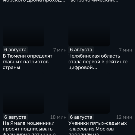
в районе Приморского
фестиваль "Йошка Еш"
парка в Ялте
6 августа
6 августа
7 мин
7 мин
В Тюмени определят
Челябинская область
главных патриотов
стала первой в рейтинге
страны
цифровой
трансформации в России
6 августа
6 августа
18 мин
12 мин
На Ямале мошенники
Ученики пятых-седьмых
просят подписывать
классов из Москвы
фальшивые петиции о
победили на