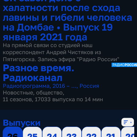
халатности после схода
лавины и гибели человека
на Домбае
•
Выпуск 19
января 2021 года
На прямой связи со студией наш
корреспондент Андрей Чистяков из
Пятигорска. ­Запись эфира "Радио России"
Разное время.
Радиоканал
Радиопрограмма
,
2016 – …
,
Россия
Новостные
,
общество
,
11 сезонов, 17033 выпуска по 14 мин
Выпуски
26
25
24
23
22
21
20