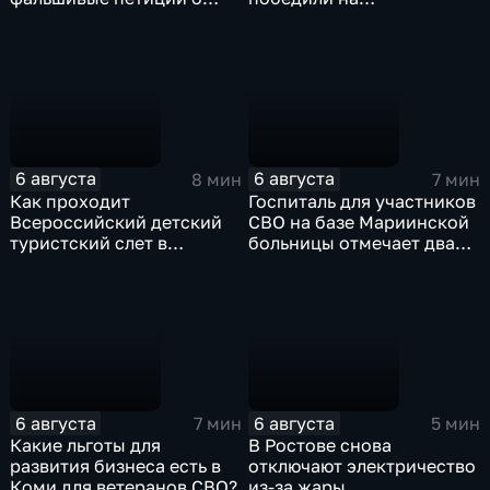
защите лесов
Всероссийском конкурсе
"Большая перемена"
6 августа
6 августа
8 мин
7 мин
Как проходит
Госпиталь для участников
Всероссийский детский
СВО на базе Мариинской
туристский слет в
больницы отмечает два
Карачаево-Черкесии?
года с начала работы
6 августа
6 августа
7 мин
5 мин
Какие льготы для
В Ростове снова
развития бизнеса есть в
отключают электричество
Коми для ветеранов СВО?
из-за жары