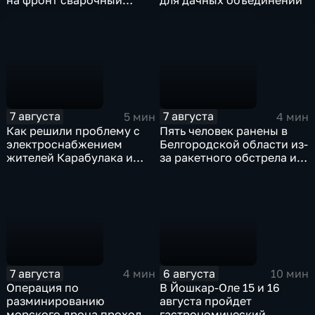
на фронт сварочный
для дачных объединений
аппарат, болгарку,
электроды
7 августа
7 августа
5 мин
4 мин
Как решили проблему с
Пять человек ранены в
электроснабжением
Белгородской области из-
жителей Карабулака и
за ракетного обстрела и
Яндаре?
атак украинских БПЛА
7 августа
6 августа
4 мин
10 мин
Операция по
В Йошкар-Оле 15 и 16
разминированию
августа пройдет
морского дрона проходит
гастрономический