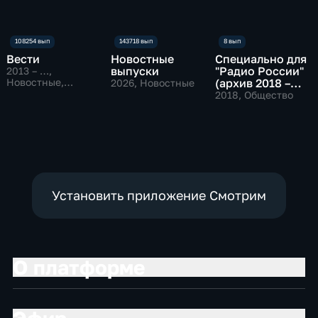
Вести
Новостные
Специально для
выпуски
"Радио России"
2013 – …
,
Новостные,
(архив 2018 –
2026
, Новостные
Общественно-
2019)
2018
, Общество
политические
Установить приложение Смотрим
О платформе