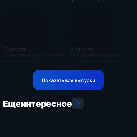
речной набережной в
литр
стране
5 августа
5 августа
7 мин
6 мин
Более семи тысяч семей
Какова обстановка с
участников СВО
природными пожарами
используют меры
на Ямале?
поддержки в Ульяновской
области
Показать все выпуски
Еще
интересное