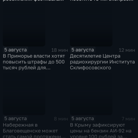
уличной клоунады
скрининга здоровья
"Карандаш-фест"
5 августа
5 августа
18 мин
12 мин
В Приморье власти хотят
Десятилетие Центра
повысить штрафы до 500
радиохирургии Института
тысяч рублей для
Склифосовского
родителей, чьи дети
находятся на пляже без
присмотра
5 августа
5 августа
8 мин
7 мин
Набережная в
В Крыму зафиксируют
Благовещенске может
цены на бензин АИ-92 на
стать самой протяженной
уровне 100 рублей за