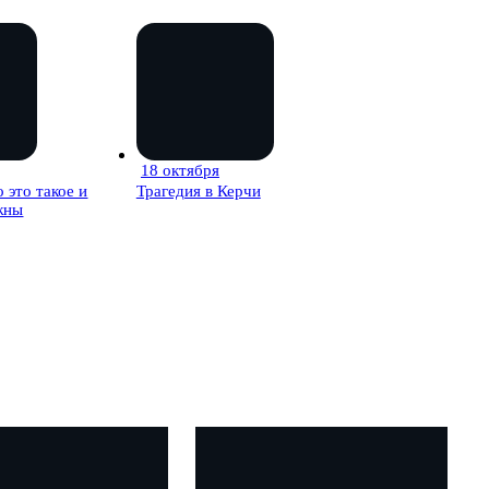
18 октября
30 мин
33 мин
 это такое и
Трагедия в Керчи
жны