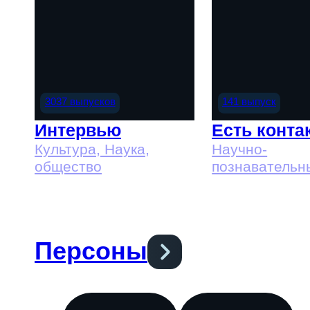
3037 выпусков
141 выпуск
Интервью
Есть конта
Культура, Наука,
Научно-
общество
познавательн
Образователь
общество
Персоны