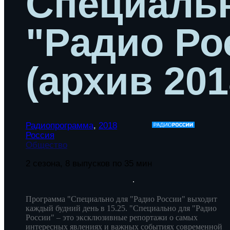
Специаль
"Радио Ро
(архив 201
Радиопрограмма
,
2018
Россия
Общество
2 сезона, 8 выпусков по 35 мин
Программа "Специально для "Радио России" выходит
каждый будний день в 15.25. "Специально для "Радио
России" – это эксклюзивные репортажи о самых
интересных явлениях и важных событиях современной