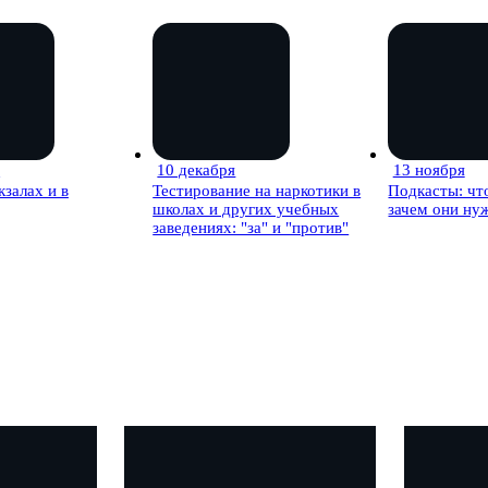
я
10 декабря
13 ноября
30 мин
48 мин
кзалах и в
Тестирование на наркотики в
Подкасты: что
школах и других учебных
зачем они ну
заведениях: "за" и "против"