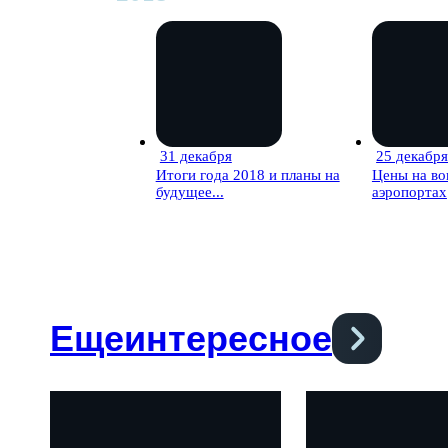
31 декабря
25 декабр
35 мин
Итоги года 2018 и планы на
Цены на во
будущее...
аэропортах
Еще
интересное