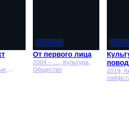
3261 выпуск
1425 вы
кт
От первого лица
Культ
повод
2004 – …
, Культура,
ые,
Общество
2019
, 
ные,
лайфст