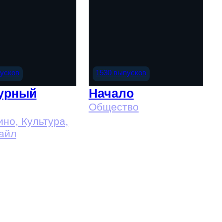
пусков
1530 выпусков
урный
Начало
Общество
Кино, Культура,
айл