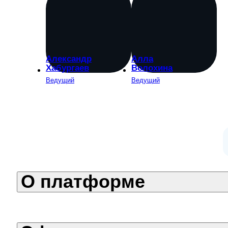
Александр
Алла
Хабургаев
Волохина
Ведущий
Ведущий
О платформе