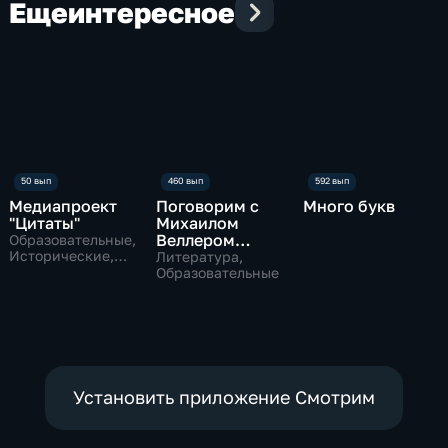
Еще
интересное
Медиапроект
Поговорим с
Много букв
"Цитаты"
Михаилом
Веллером
Образовательные,
Исторические,
(архив)
Литература,
литература
Образовательные
Установить приложение Смотрим