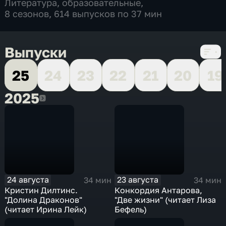
Литература
,
образовательные
,
8 сезонов, 614 выпусков по 37 мин
Выпуски
25
24
23
22
21
20
19
2025
2025
24 августа
23 августа
34 мин
34 мин
Кристин Дилтинс.
Конкордия Антарова,
"Долина Драконов"
"Две жизни" (читает Лиза
(читает Ирина Лейк)
Бефель)