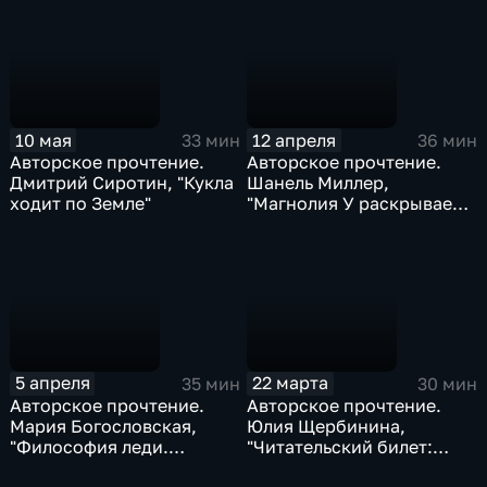
Ольга Монина
10 мая
12 апреля
33 мин
36 мин
Авторское прочтение.
Авторское прочтение.
Дмитрий Сиротин, "Кукла
Шанель Миллер,
ходит по Земле"
"Магнолия У раскрывает
тайны потерянных
носков" (читает
переводчик Наталья
Александрова)
5 апреля
22 марта
35 мин
30 мин
Авторское прочтение.
Авторское прочтение.
Мария Богословская,
Юлия Щербинина,
"Философия леди.
"Читательский билет:
Искусство повседневной
литературное