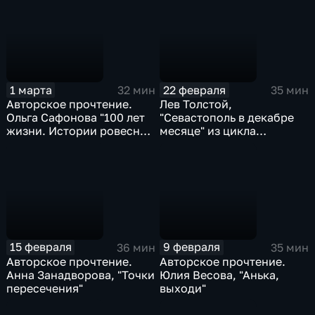
элегантности"
путешествие по миру
отечественных
буквоедов,
книготорговцев и
библиофилов"
1 марта
22 февраля
32 мин
35 мин
Авторское прочтение.
Лев Толстой,
Ольга Сафонова "100 лет
"Севастополь в декабре
жизни. Истории ровесниц
месяце" из цикла
века, вдохновляющие
"Севастопольские
жить полной жизнью"
рассказы" (читает
Владимир Алексеев)
15 февраля
9 февраля
36 мин
35 мин
Авторское прочтение.
Авторское прочтение.
Анна Занадворова, "Точки
Юлия Весова, "Анька,
пересечения"
выходи"