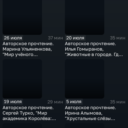
26 июля
20 июля
37 мин
35 мин
Авторское прочтение.
Авторское прочтение.
Марина Ульяненкова,
Илья Гомыранов,
"Мир учёного
"Животные в городе. Где
Менделеева. Как
найти и как узнать"
рождаются научные
открытия"
19 июля
5 июля
29 мин
35 мин
Авторское прочтение.
Авторское прочтение.
Сергей Турко, "Мир
Ирина Алымова,
академика Королёва:
"Хрустальные слёзы
Мечтатель, лидер,
Лунокошки и Птица-Тень"