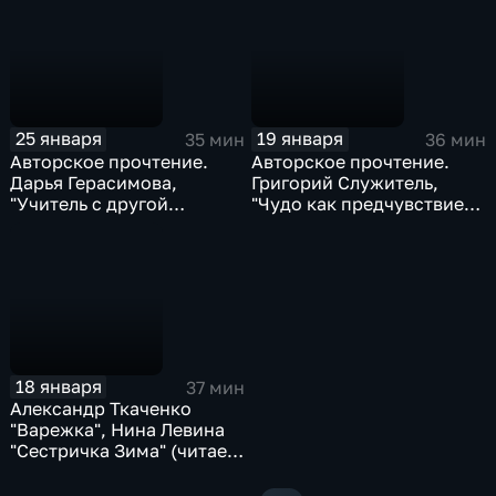
25 января
19 января
35 мин
36 мин
Авторское прочтение.
Авторское прочтение.
Дарья Герасимова,
Григорий Служитель,
"Учитель с другой
"Чудо как предчувствие",
планеты"
"Дни Савелия"
18 января
37 мин
Александр Ткаченко
"Варежка", Нина Левина
"Сестричка Зима" (читает
Хельга Патаки)