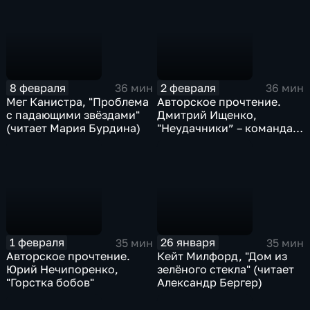
8 февраля
2 февраля
36 мин
36 мин
Мег Канистра, "Проблема
Авторское прочтение.
с падающими звёздами"
Дмитрий Ищенко,
(читает Мария Бурдина)
"Неудачники” – команда
мечты"
1 февраля
26 января
35 мин
35 мин
Авторское прочтение.
Кейт Милфорд, "Дом из
Юрий Нечипоренко,
зелёного стекла" (читает
"Горстка бобов"
Александр Бергер)