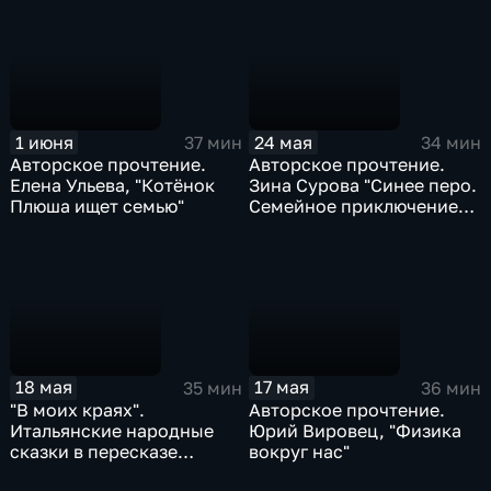
1 июня
24 мая
37 мин
34 мин
Авторское прочтение.
Авторское прочтение.
Елена Ульева, "Котёнок
Зина Сурова "Синее перо.
Плюша ищет семью"
Семейное приключение
по Ладоге на лодке"
18 мая
17 мая
35 мин
36 мин
"В моих краях".
Авторское прочтение.
Итальянские народные
Юрий Вировец, "Физика
сказки в пересказе
вокруг нас"
Леонида Яхнина читает