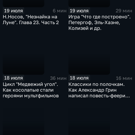
19 июля
19 июля
6 мин
29 мин
Н.Носов, "Незнайка на
Игра "Что где построено".
Луне". Глава 23. Часть 2
Петергоф, Эль-Хазне,
Колизей и др.
18 июля
18 июля
36 мин
16 мин
Цикл "Медвежий угол".
Классики по полочкам.
Как косолапые стали
Как Александр Грин
героями мультфильмов
написал повесть-феерию
"Алые паруса"