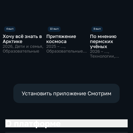
Хочу всё знать в
Притяжение
По мнению
Арктике
космоса
пермских
учёных
2026
, Дети и семья,
2025 – …
,
Образовательные
Образовательные,
2026 – …
,
Исторические
Технологии,
Образовательные
Установить приложение Смотрим
О платформе