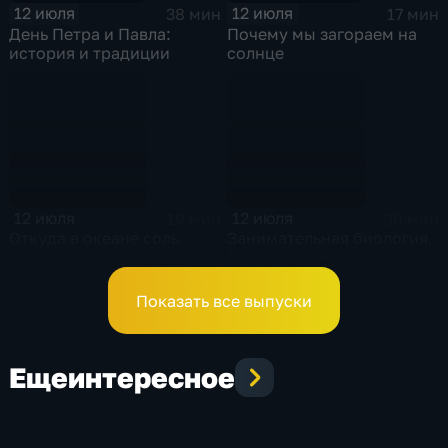
12 июля
12 июля
38 мин
17 мин
День Петра и Павла:
Почему мы загораем на
история и традиции
солнце
12 июля
12 июля
19 мин
39 мин
Откуда в океане соль
Занимательная биология.
12 июля 2026 года
Показать все выпуски
Еще
интересное