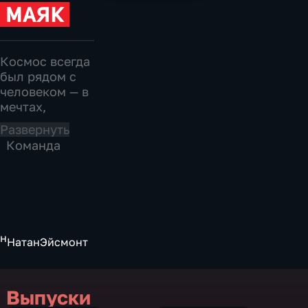
Космос всегда
был рядом с
человеком — в
мечтах,
открытиях,
Развернуть
вопросах о
Команда
будущем и
желании
заглянуть
дальше
привычного
горизонта.
ин
Натан
Эйсмонт
Подкаст о том,
почему нас так
тянет к
звёздам, как
Выпуски
изучение