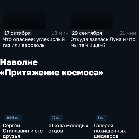
17 октября
29 сентября
18 мин
21 мин
Что опаснее: углекислый
Откуда взялась Луна и что
газ или аэрозоль
мы там ищем?
На
волне
«Притяжение космоса»
Сергей
Школа молодых
Галерея
Стиллавин и его
отцов
похищенных
друзья
шедевров