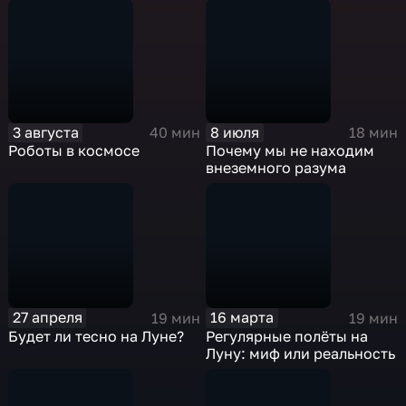
Вселенной
меняет жизнь
на Земле и что
помогает нам
снова и снова
смотреть
3 августа
8 июля
вверх с
40 мин
18 мин
Роботы в космосе
Почему мы не находим
любопытством
внеземного разума
и надеждой.
27 апреля
16 марта
19 мин
19 мин
Будет ли тесно на Луне?
Регулярные полёты на
Луну: миф или реальность