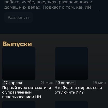
работе, учебе, покупках, развлечениях и
домашних делах. Подкаст о том, как ИИ
незаметно становится частью повседневной
жизни, меняет привычки, помогает решать
Развернуть
задачи и заставляет по-новому смотреть на
мир вокруг.
Выпуски
27 апреля
13 апреля
21 мин
18 мин
Первый курс математики
Что будет с миром, если
с управляемым
отключить ИИ?
использованием ИИ