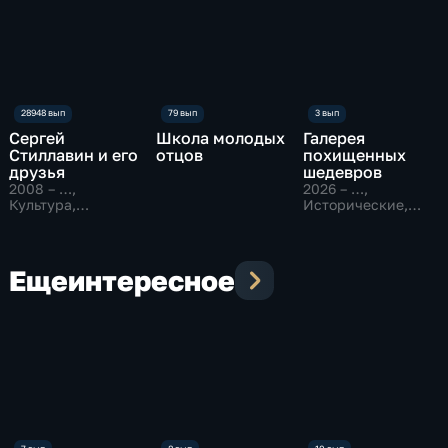
Сергей
Школа молодых
Галерея
Стиллавин и его
отцов
похищенных
друзья
шедевров
2008 – …
,
2026 – …
,
Культура,
Исторические,
Образовательные
Образовательные
Еще
интересное