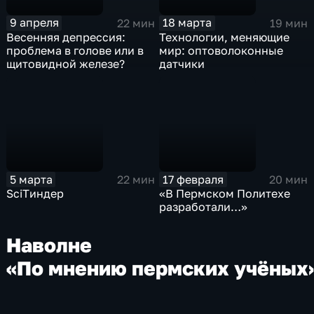
9 апреля
18 марта
22 мин
19 мин
Весенняя депрессия:
Технологии, меняющие
проблема в голове или в
мир: оптоволоконные
щитовидной железе?
датчики
5 марта
17 февраля
22 мин
20 мин
SciTиндер
«В Пермском Политехе
разработали…»
На
волне
«По мнению пермских учёных