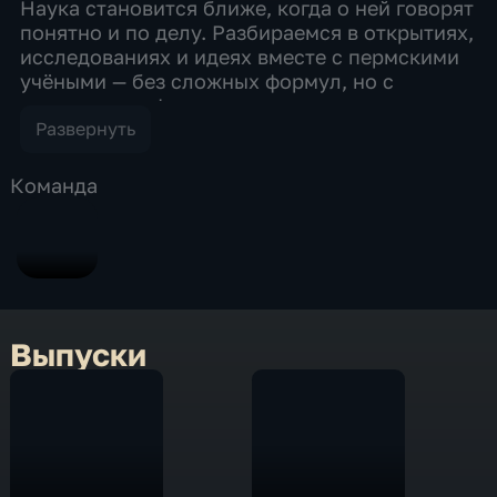
Наука становится ближе, когда о ней говорят
понятно и по делу. Разбираемся в открытиях,
исследованиях и идеях вместе с пермскими
учёными — без сложных формул, но с
вниманием к фактам, смыслу и тому, как
научные знания меняют нашу повседневную
Развернуть
жизнь.
Команда
Выпуски