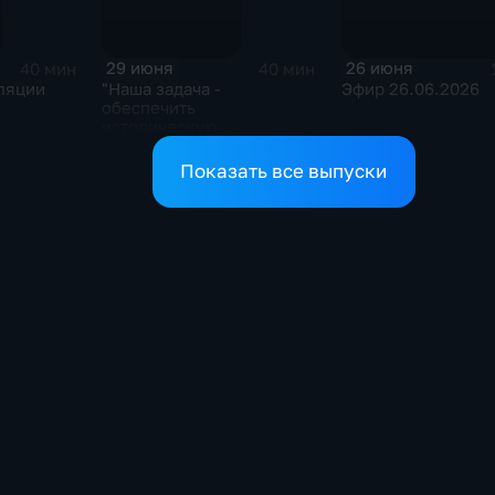
29 июня
26 июня
40 мин
40 мин
ляции
"Наша задача -
Эфир 26.06.2026
обеспечить
историческую
безопасность"
Показать все выпуски