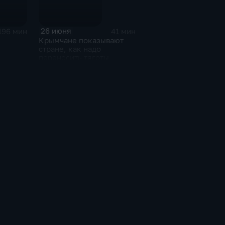
26 июня
196 мин
41 мин
Крымчане показывают
стране, как надо
переносить тяготы