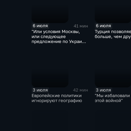
6 июля
6 июля
41 мин
"Или условия Москвы,
Турция позволяе
или следующее
больше, чем дру
предложение по Украине
будет хуже"
3 июля
3 июля
42 мин
Европейские политики
"Мы избаловали
игнорируют географию
этой войной"