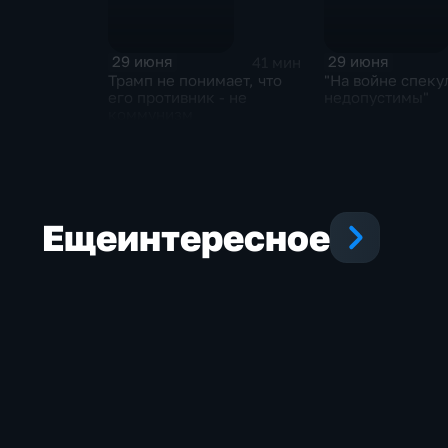
29 июня
29 июня
41 мин
Трамп не понимает, что
"На войне спеку
его противник - не
недопустимы"
коммунизм
Еще
интересное