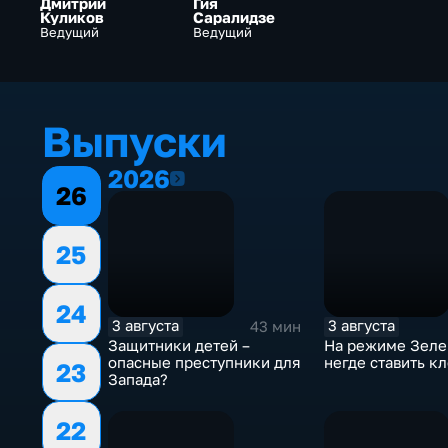
Дмитрий
Гия
Куликов
Саралидзе
Ведущий
Ведущий
Выпуски
2026
2026
26
25
24
3 августа
3 августа
43 мин
Защитники детей –
На режиме Зеле
опасные преступники для
негде ставить к
23
Запада?
22