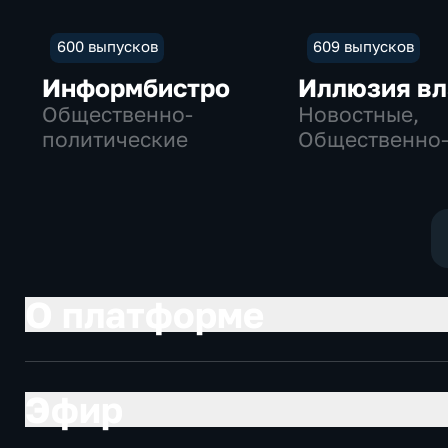
600 выпусков
609 выпусков
Информбистро
Иллюзия вл
Общественно-
Новостные,
политические
Общественно
политические
О платформе
Эфир