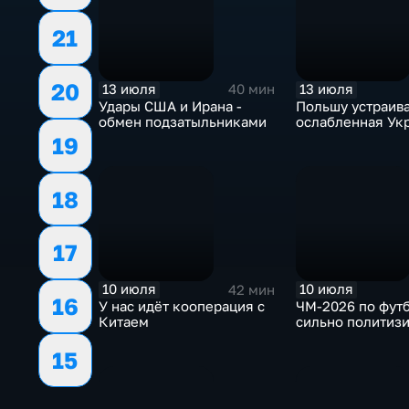
21
20
13 июля
13 июля
40 мин
Удары США и Ирана -
Польшу устраив
обмен подзатыльниками
ослабленная Ук
19
18
17
10 июля
10 июля
42 мин
16
У нас идёт кооперация с
ЧМ-2026 по фут
Китаем
сильно политиз
15