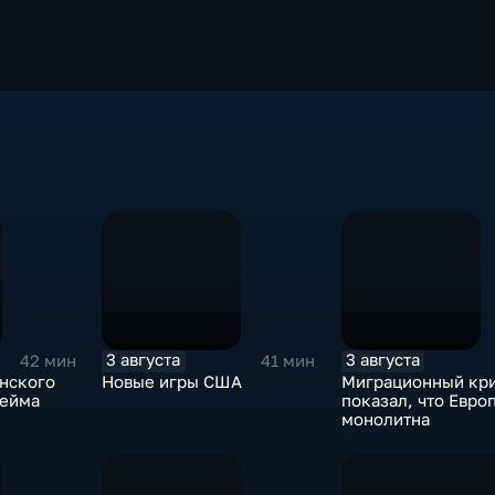
3 августа
3 августа
42 мин
41 мин
нского
Новые игры США
Миграционный кр
лейма
показал, что Евро
монолитна