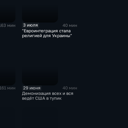
3 июля
163 мин
40 мин
"Евроинтеграция стала
религией для Украины"
29 июня
161 мин
40 мин
Демонизация всех и вся
ведёт США в тупик