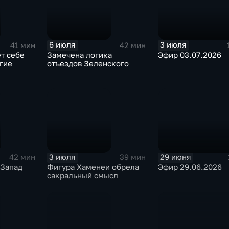
6 июля
3 июля
41 мин
42 мин
т себе
Замечена логика
Эфир 03.07.2026
гие
отъездов Зеленского
3 июля
29 июня
42 мин
39 мин
 Запад
Фигура Хаменеи обрела
Эфир 29.06.2026
сакральный смысл