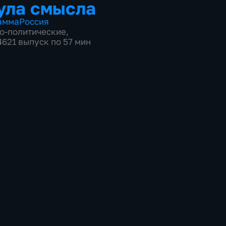
ула смысла
амма
Россия
о-политические
,
4621 выпуск по 57 мин