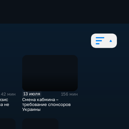
13 июля
42 мин
156 мин
изис
Смена кабмина –
па не
требование спонсоров
Украины