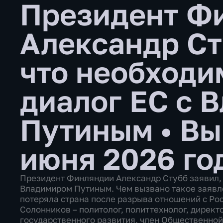
Президент Ф
Александр Ст
что необходи
диалог ЕС с 
Путиным
•
Вы
июня 2026 го
Президент Финляндии Александр Стубб заявил, 
Владимиром Путиным. Чем вызвано такое заявл
потеряла страна после разрыва отношений с Ро
Солонников – политолог, политтехнолог, директ
государственного развития, член Общественной