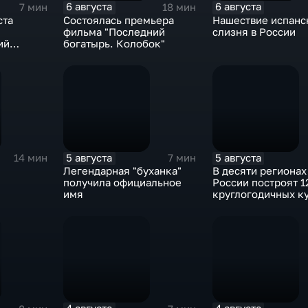
6 августа
6 августа
7 мин
18 мин
ста
Состоялась премьера
Нашествие испанс
фильма "Последний
слизня в России
ий
богатырь. Колобок"
5 августа
5 августа
14 мин
7 мин
Легендарная "буханка"
В десяти регионах
получила официальное
России построят 1
имя
круглогодичных к