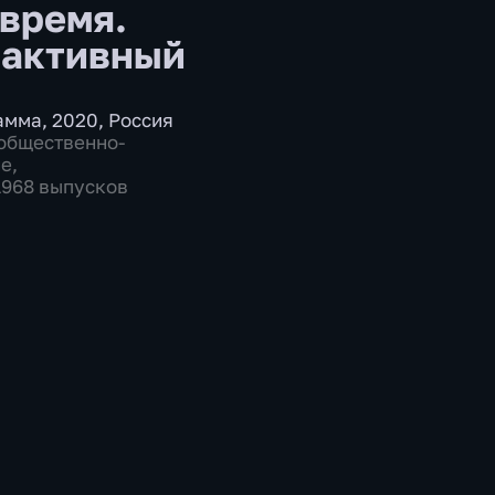
время.
активный
амма
,
2020
,
Россия
общественно-
ие
,
11968 выпусков