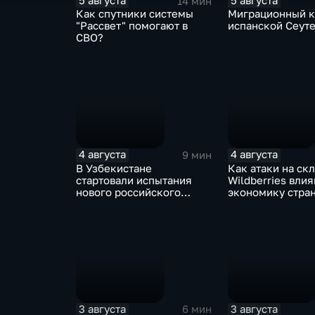
5 августа
5 августа
14 мин
Как спутники системы
Миграционный к
"Рассвет" помогают в
испанской Сеут
СВО?
4 августа
4 августа
9 мин
В Узбекистане
Как атаки на ск
стартовали испытания
Wildberries влия
нового российского
экономику стра
турбовинтового самолета
Ил-114-300
3 августа
3 августа
6 мин