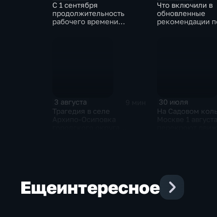
С 1 сентября
Что включили в
продолжительность
обновленные
рабочего времени
рекомендации п
водителей не должна
внеурочной дея
превышать 40 часов в
для школ?
неделю
3 августа
30 июля
9 мин
Трагедия в селе
На Садовом коль
Архипо‑Осиповка
Москве 1 август
городского округа
перекроют движ
Геленджик
за Ночного
велофестиваля 
велогонки "Веч
Садовое кольцо
Еще
интересное