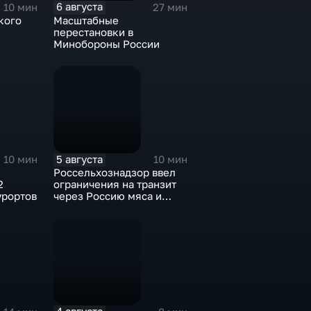
6 августа
10 мин
27 мин
кого
Масштабные
перестановки в
Минобороны России
5 августа
10 мин
10 мин
Россельхознадзор ввел
2
ограничения на транзит
урортов
через Россию мяса и
субпродуктов птицы,
произведенных
предприятиями
Евросоюза