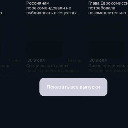
Россиянам
Глава Еврокомисс
порекомендовали не
потребовала
о
публиковать в соцсетях
незамедлительно
тельности
адреса проживания,
высылать нелегал
учебы и работы, а также
мигрантов, прони
информацию о близких
испанский эксклав
30 июля
30 июля
7 мин
16 мин
це в
Специальный показ
Ливия предложил
а
нового документального
России построить
ение из-
фильма "Малийский
территории своей
рубеж" прошел в столице
и
в рамках фестиваля
Показать все выпуски
ернее
"RT.Док: Время наших
"
героев"