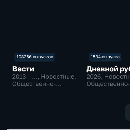
108256 выпусков
1534 выпуска
Вести
Дневной ру
2013 – …
, Новостные,
2026
, Новостн
Общественно-
Общественно
политические
политические