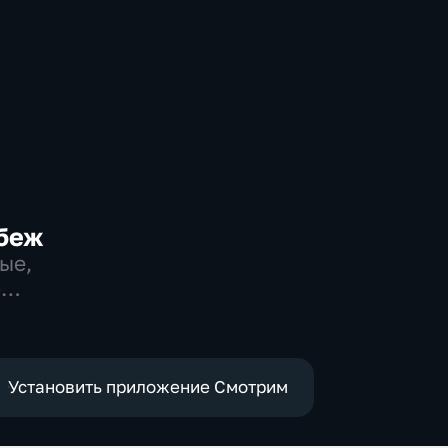
беж
ые,
-
Установить приложение Смотрим