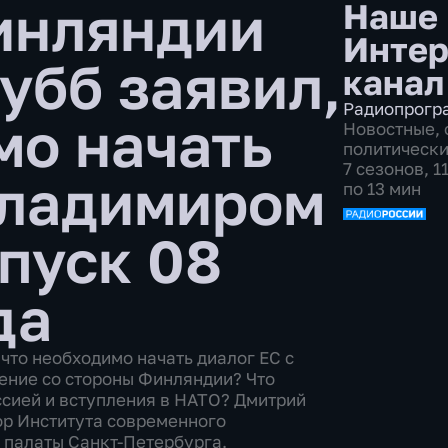
инляндии
Наше 
Интер
убб заявил,
канал
Радиопрогр
мо начать
Новостные
,
политическ
7 сезонов, 
Владимиром
по 13 мин
пуск 08
да
что необходимо начать диалог ЕС с
ение со стороны Финляндии? Что
ссией и вступления в НАТО? Дмитрий
ор Института современного
 палаты Санкт-Петербурга.