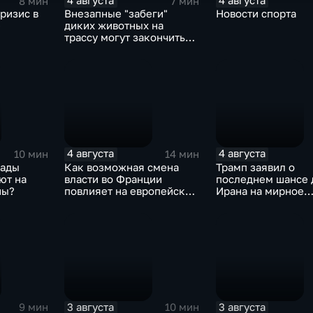
4 августа
4 августа
8 мин
7 мин
ризис в
Внезапные "забеги"
Новости спорта
е
диких животных на
трассу могут закончиться
серьезными ДТП
4 августа
4 августа
10 мин
14 мин
лады
Как возможная смена
Трамп заявил о
ют на
власти во Франции
последнем шансе 
ны?
повлияет на европейскую
Ирана на мирное
поддержку Киева?
урегулирование
3 августа
3 августа
9 мин
10 мин