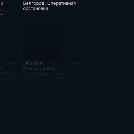
ии
Белгород. Оперативная
обстановка
ьных
кших в
 Сеута
30 июля
8 мин
17 мин
а
В Екатеринбурге
 НПЗ на
арестовали второго
 страны
фигуранта дела об
избиении ученого РАН
Никиты Зезина, после
которого он скончался