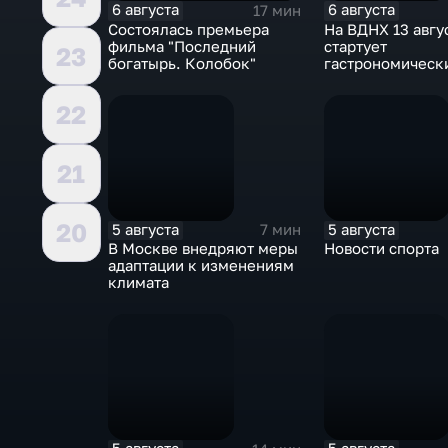
6 августа
6 августа
17 мин
Состоялась премьера
На ВДНХ 13 авгу
фильма "Последний
стартует
23
богатырь. Колобок"
гастрономическ
фестиваль
22
21
20
5 августа
5 августа
7 мин
В Москве внедряют меры
Новости спорта
адаптации к изменениям
климата