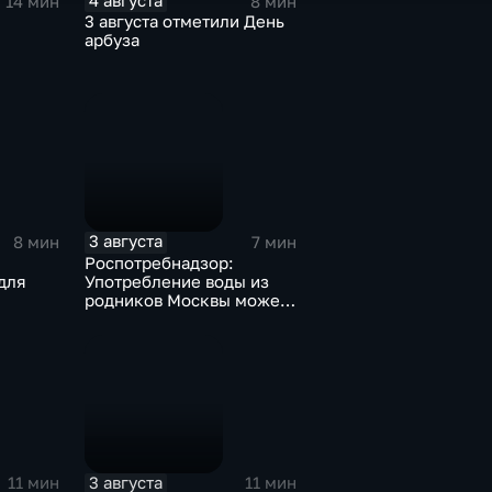
4 августа
14 мин
8 мин
3 августа отметили День
арбуза
3 августа
8 мин
7 мин
Роспотребнадзор:
для
Употребление воды из
родников Москвы может
привести к заражению
инфекциями
3 августа
11 мин
11 мин