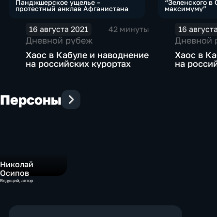
Панджшерское ущелье –
“Зеленского в
протестный анклав Афганистана
максимуму”
16 августа 2021
42 минуты
16 август
Дневной рубеж
Дневной 
Хаос в Кабуле и наводнение
Хаос в К
на российских курортах
на росси
Персоны
Николай
Осипов
Ведущий, автор