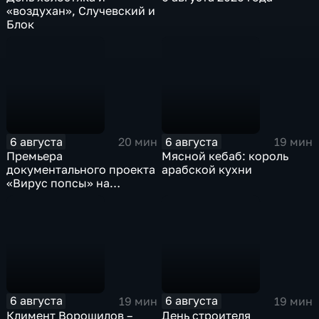
«воздухан», Случевский и
Блок
6 августа
6 августа
20 мин
19 мин
Премьера
Мясной кебаб: король
документального проекта
арабской кухни
«Вирус попсы» на
платформе «Смотрим»
6 августа
6 августа
19 мин
19 мин
Климент Ворошилов –
День строителя