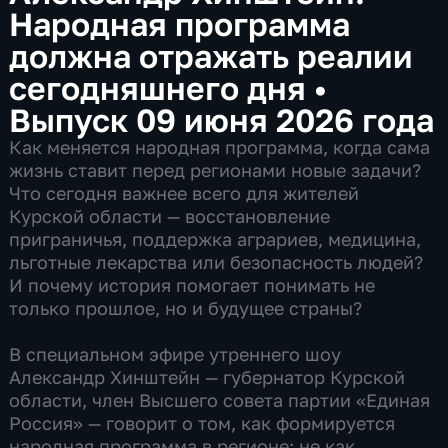
Народная программа
должна отражать реалии
сегодняшнего дня
•
Выпуск 09 июня 2026 года
Как меняется народная программа, когда сама
жизнь ставит перед регионами новые задачи?
Что сегодня важнее всего для жителей
Курской области — восстановление
приграничья, поддержка аграриев, медицина,
льготные лекарства или безопасность людей?
И почему история помогает понимать не
только прошлое, но и будущее страны?
В специальном эфире утреннего шоу
Александр Хинштейн — губернатор Курской
области, член Высшего совета партии «Единая
Россия» — говорит о том, как формируется
народная программа в регионе: не как