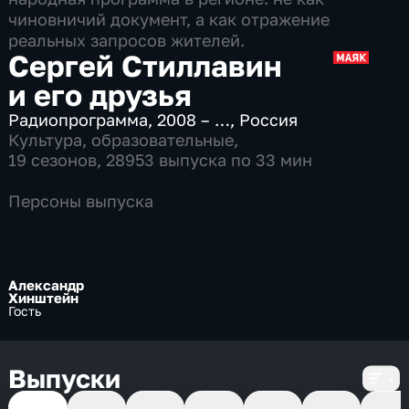
чиновничий документ, а как отражение
реальных запросов жителей.
Сергей Стиллавин
и его друзья
Радиопрограмма
,
2008 – …
,
Россия
Культура
,
образовательные
,
19 сезонов, 28953 выпуска по 33 мин
Персоны выпуска
Александр
Хинштейн
Гость
Выпуски