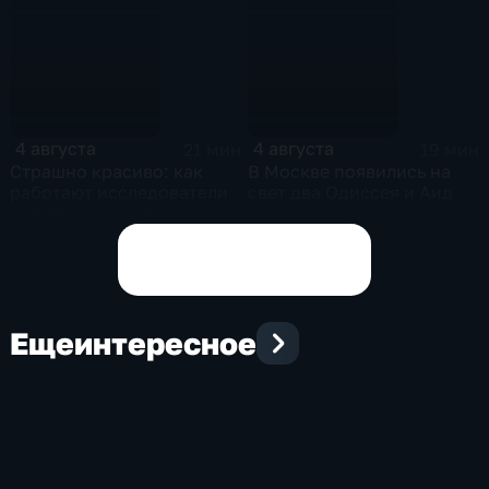
4 августа
4 августа
21 мин
19 мин
Страшно красиво: как
В Москве появились на
работают исследователи
свет два Одиссея и Аид
подземного мира
спелеологи
Показать все выпуски
Еще
интересное