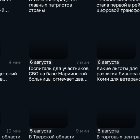
главных патриотов
стала первой в ре
ий
страны
цифровой трансф
ка Еш"
в России
6 августа
6 августа
8 мин
7 мин
Госпиталь для участников
Какие льготы для
детский
СВО на базе Мариинской
развития бизнеса 
 в
больницы отмечает два
Коми для ветеран
есии?
года с начала работы
СВО?
5 августа
5 августа
10 мин
9 мин
 области
В Тверской области
В торговых центра