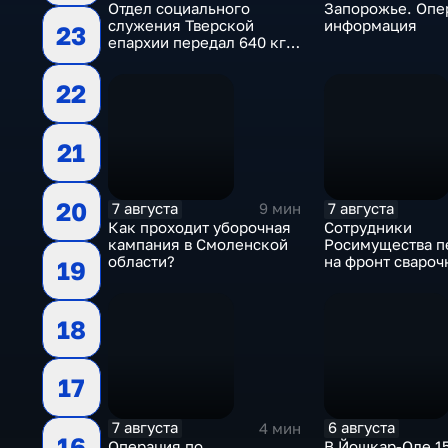
Отдел социального
Запорожье. Опе
служения Тверской
информация
23
епархии передал 640 кг
гуманитарной помощи
бойцам СВО
22
21
20
7 августа
7 августа
9 мин
Как проходит уборочная
Сотрудники
кампания в Смоленской
Росимущества п
области?
на фронт сваро
19
аппарат, болгарк
электроды
18
17
7 августа
6 августа
4 мин
16
Операция по
В Йошкар-Оле 15