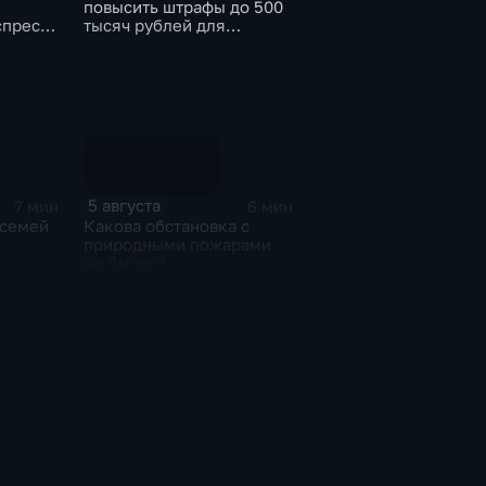
повысить штрафы до 500
спресс-
тысяч рублей для
ья
родителей, чьи дети
находятся на пляже без
присмотра
5 августа
7 мин
6 мин
 семей
Какова обстановка с
природными пожарами
на Ямале?
сти