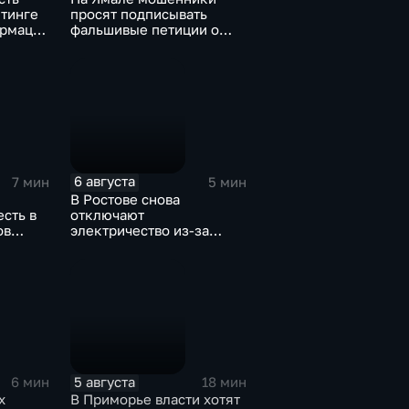
йтинге
просят подписывать
ормации
фальшивые петиции о
защите лесов
6 августа
7 мин
5 мин
В Ростове снова
есть в
отключают
ов
электричество из-за
жары
5 августа
6 мин
18 мин
х
В Приморье власти хотят