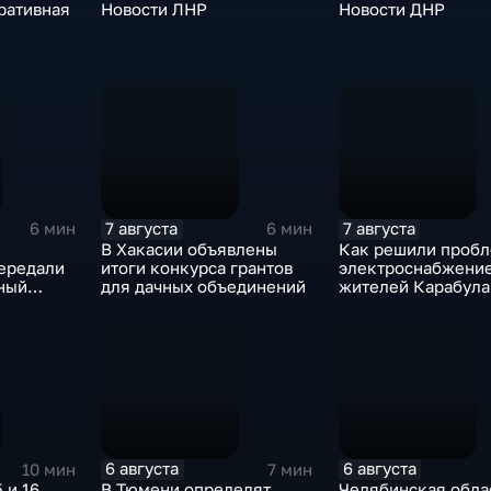
ративная
Новости ЛНР
Новости ДНР
7 августа
7 августа
6 мин
6 мин
В Хакасии объявлены
Как решили пробл
ередали
итоги конкурса грантов
электроснабжени
чный
для дачных объединений
жителей Карабула
у,
Яндаре?
6 августа
6 августа
10 мин
7 мин
 и 16
В Тюмени определят
Челябинская обла