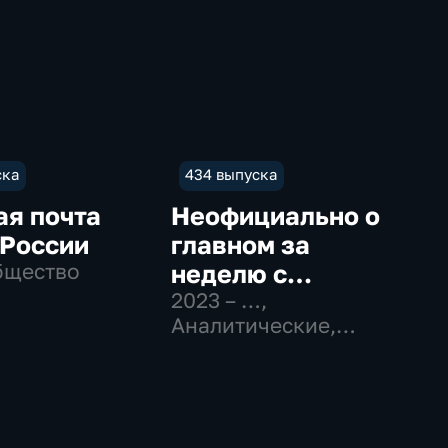
ска
434 выпуска
ая почта
Неофициально о
 России
главном за
бщество
неделю с
Даниилом
2023 – …
,
Аналитические,
Безсоновым
Новостные