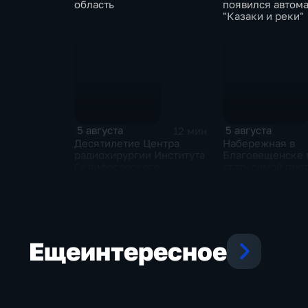
область
появился автом
"Казаки и реки"
5 августа
5 августа
12 мин
Десятилетие Центра
Набережная в
радиохирургии Института
Благовещенске
Склифосовского
стать самой пр
речной набереж
стране
Еще
интересное