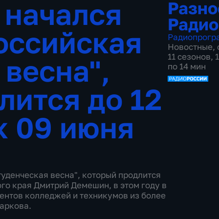
 начался
Разно
Радио
оссийская
Радиопрогр
Новостные
,
11 сезонов,
 весна",
по 14 мин
лится до 12
к 09 июня
туденческая весна", который продлится
го края Дмитрий Демешин, в этом году в
дентов колледжей и техникумов из более
Баркова.