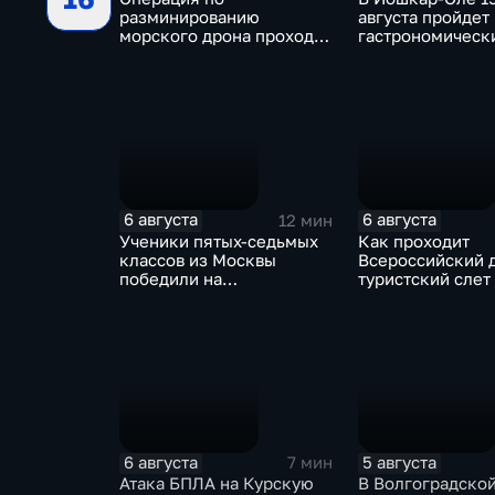
разминированию
августа пройдет
морского дрона проходит
гастрономическ
в районе Приморского
фестиваль "Йош
парка в Ялте
6 августа
6 августа
12 мин
Ученики пятых-седьмых
Как проходит
классов из Москвы
Всероссийский 
победили на
туристский слет
Всероссийском конкурсе
Карачаево-Черк
"Большая перемена"
6 августа
5 августа
7 мин
Атака БПЛА на Курскую
В Волгоградской