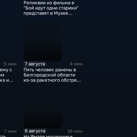
Реликвии из фильма в
"Бой идут одни старики"
представят в Музее
Победы
7 августа
5 мин
4 мин
ему с
Пять человек ранены в
ем
Белгородской области
ка и
из-за ракетного обстрела
и атак украинских БПЛА
6 августа
7 мин
18 мин
сть
На Ямале мошенники