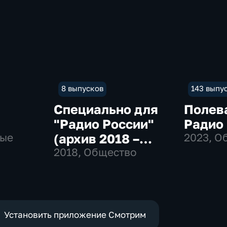
8 выпусков
143 выпу
Специально для
Полев
"Радио России"
Радио
ные
(архив 2018 –
2023
, О
2019)
2018
, Общество
Установить приложение Смотрим