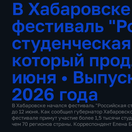
В Хабаровске
фестиваль "Р
студенческая
который прод
июня
•
Выпус
2026 года
В Хабаровске начался фестиваль "Российская с
до 12 июня. Как сообщил губернатор Хабаровско
фестивале примут участие более 1,5 тысячи сту
чем 70 регионов страны. Корреспондент Елена 