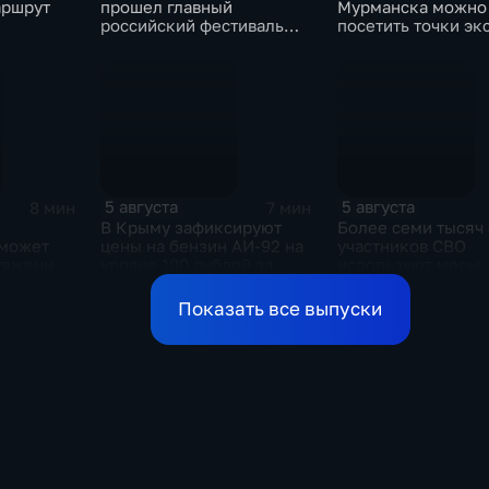
аршрут
прошел главный
Мурманска можно
российский фестиваль
посетить точки эк
уличной клоунады
скрининга здоров
"Карандаш-фест"
5 августа
5 августа
8 мин
7 мин
В Крыму зафиксируют
Более семи тысяч
 может
цены на бензин АИ-92 на
участников СВО
отяженной
уровне 100 рублей за
используют меры
ной в
литр
поддержки в
Ульяновской обла
Показать все выпуски