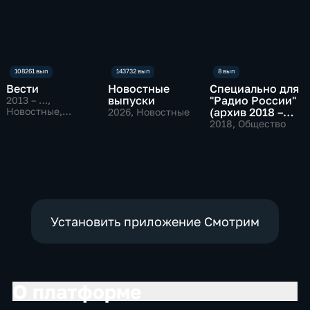
Вести
Новостные
Специально для
выпуски
"Радио России"
2013 – …
,
Новостные,
(архив 2018 –
2026
, Новостные
Общественно-
2019)
2018
, Общество
политические
Установить приложение Смотрим
О платформе