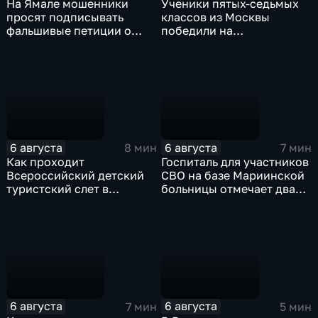
На Ямале мошенники
Ученики пятых-седьмых
просят подписывать
классов из Москвы
фальшивые петиции о
победили на
защите лесов
Всероссийском конкурсе
"Большая перемена"
6 августа
6 августа
8 мин
7 мин
Как проходит
Госпиталь для участников
Всероссийский детский
СВО на базе Мариинской
туристский слет в
больницы отмечает два
Карачаево-Черкесии?
года с начала работы
6 августа
6 августа
7 мин
5 мин