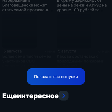
Набережная в
В Крыму зафиксируют
Благовещенске может
цены на бензин АИ-92 на
стать самой протяженной
уровне 100 рублей за
речной набережной в
литр
стране
5 августа
5 августа
7 мин
6 мин
Более семи тысяч семей
Какова обстановка с
участников СВО
природными пожарами
используют меры
на Ямале?
поддержки в Ульяновской
области
Показать все выпуски
Еще
интересное