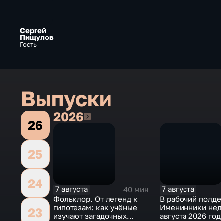
Сергей
Пищулов
Гость
Выпуски
2026
2026
26
25
24
7 августа
7 августа
40 мин
Фольклор. От легенд к
В рабочий полде
гипотезам: как учёные
Именинники неде
23
изучают загадочных
августа 2026 год