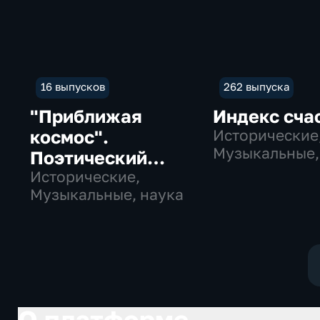
16 выпусков
262 выпуска
"Приближая
Индекс сча
космос".
Исторические
Музыкальные,
Поэтический
образователь
проект
Исторические,
Музыкальные, наука
О платформе