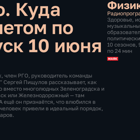
о. Куда
Физик
Радиопрогр
летом по
Здоровье
,
и
музыкальны
образовате
ск 10 июня
политическ
10 сезонов,
по 24 мин
, член РГО, руководитель команды
" Сергей Пищулов рассказывает, как
что вместо многолюдных Зеленоградска и
овск или Железнодорожный — там
 ещё он признаётся, что влюбился в
 человек привели в идеальный порядок,
варов.