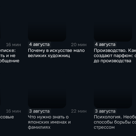
4 августа
4 августа
16 мин
20 мин
еписке:
Почему в искусстве мало
Производство. Ка
ть и не
великих художниц
создают парфюм: 
ообщение
до производства
3 августа
3 августа
16 мин
22 мин
ссовые
Что нужно знать о
Психология. Необ
японских именах и
способы борьбы с
фамилиях
стрессом