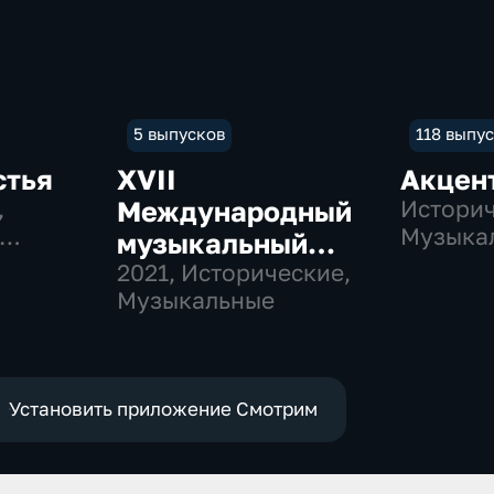
5 выпусков
118 выпу
стья
ХVII
Акцен
,
Международный
Историч
Музыка
музыкальный
ные
образо
фестиваль
2021
, Исторические,
Музыкальные
"Московский
форум"
Установить приложение Смотрим