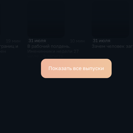
31 июля
31 июля
19 мин
10 мин
границ и
В рабочий полдень.
Зачем человек за
оен
Именинники недели 27
июля - 2 августа
Показать все выпуски