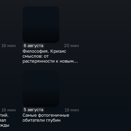
6 августа
16 мин
20 мин
Философия. Кризис
смыслов: от
растерянности к новым
целям
5 августа
16 мин
19 мин
тий.
Самые фотогеничные
мал
обитатели глубин
ежды