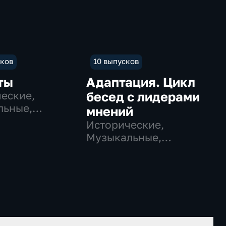
сков
10 выпусков
ты
Адаптация. Цикл
еские,
бесед c лидерами
льные,
мнений
вательные
Исторические,
Музыкальные,
образовательные