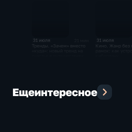
31 июля
31 июля
21 мин
Тренды. «Зачем» вместо
Кино. Жанр без 
«куда»: новый тренд на
рамок: как устр
счастье в путешествиях
киберпанк
Еще
интересное