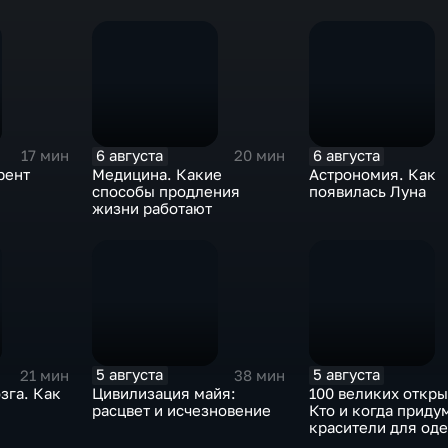
6 августа
6 августа
17 мин
20 мин
рент
Медицина. Какие
Астрономия. Как
способы продления
появилась Луна
жизни работают
5 августа
5 августа
21 мин
38 мин
зга. Как
Цивилизация майя:
100 великих откры
расцвет и исчезновение
Кто и когда приду
красители для од