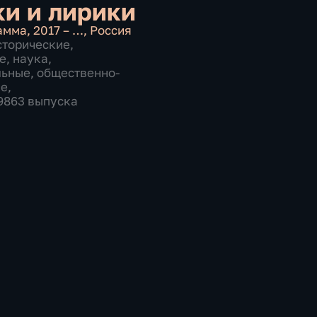
и и лирики
амма
,
2017 – …
,
Россия
сторические
,
е
,
наука
,
льные
,
общественно-
ие
,
 9863 выпуска