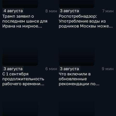
4 августа
3 августа
8 мин
7 мин
Трамп заявил о
Роспотребнадзор:
последнем шансе для
Употребление воды из
Ирана на мирное
родников Москвы может
урегулирование
привести к заражению
инфекциями
3 августа
3 августа
6 мин
9 мин
С 1 сентября
Что включили в
продолжительность
обновленные
рабочего времени
рекомендации по
водителей не должна
внеурочной деятельности
превышать 40 часов в
для школ?
неделю