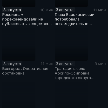
3 августа
3 августа
10 мин
11 мин
Россиянам
Глава Еврокомиссии
порекомендовали не
потребовала
публиковать в соцсетях
незамедлительно
адреса проживания,
высылать нелегальных
учебы и работы, а также
мигрантов, проникших в
информацию о близких
испанский эксклав Сеута
3 августа
3 августа
11 мин
9 мин
Белгород. Оперативная
Трагедия в селе
обстановка
Архипо‑Осиповка
городского округа
Геленджик