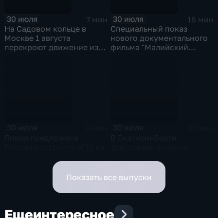
30 июля
30 июля
7 мин
16 мин
На Садовом кольце в
Специальный показ
Москве 1 августа
нового документального
перекроют движение из-
фильма "Малийский
за Ночного
рубеж" прошел в столице
велофестиваля и
в рамках фестиваля
велогонки "Вечернее
"RT.Док: Время наших
Садовое кольцо"
героев"
30 июля
30 июля
8 мин
17 мин
Ливия предложила
В Екатеринбурге
России построить НПЗ на
арестовали второго
территории своей страны
фигуранта дела об
избиении ученого РАН
Никиты Зезина, после
Показать все выпуски
которого он скончался
Еще
интересное