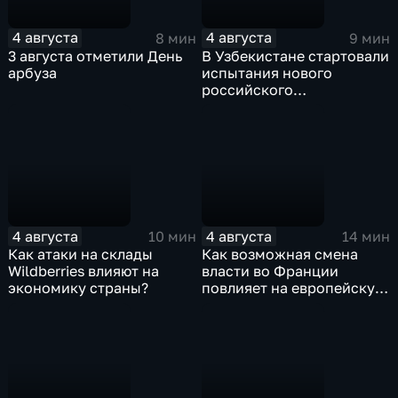
4 августа
4 августа
8 мин
9 мин
3 августа отметили День
В Узбекистане стартовали
арбуза
испытания нового
российского
турбовинтового самолета
Ил-114-300
4 августа
4 августа
10 мин
14 мин
Как атаки на склады
Как возможная смена
Wildberries влияют на
власти во Франции
экономику страны?
повлияет на европейскую
поддержку Киева?