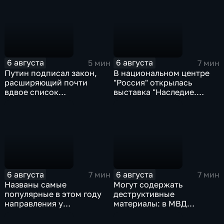
страхованию жизни
6 августа
6 августа
5 мин
7 мин
Путин подписал закон,
В национальном центре
расширяющий почти
"Россия" открылась
вдвое список
выставка "Наследие.
правонарушений, за
Театр. Великие",
которые мигранта могут
приуроченная к 150-
выдворить из России
летию Союза театральных
деятелей России
6 августа
6 августа
7 мин
7 мин
Названы самые
Могут содержать
популярные в этом году
деструктивные
направления у
материалы: в МВД
абитуриентов
предупредили об
опасности коротких