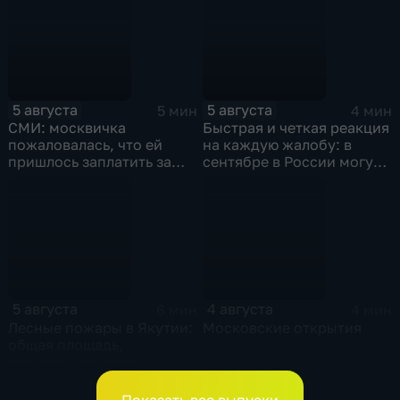
5 августа
5 августа
5 мин
4 мин
СМИ: москвичка
Быстрая и четкая реакция
пожаловалась, что ей
на каждую жалобу: в
пришлось заплатить за
сентябре в России могут
парковку в "Лужниках"
ввести единый стандарт
более 8 тысяч рублей
по защите прав
застрахованных лиц в
системе обязательного
медицинского
страхования
5 августа
4 августа
6 мин
4 мин
Лесные пожары в Якутии:
Московские открытия
общая площадь,
пройденная огнем,
превысила 380 тысяч
гектаров