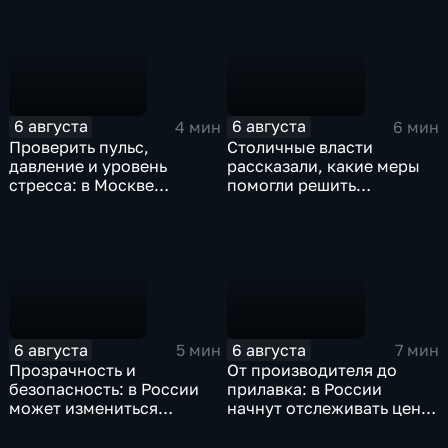
6 августа
6 августа
4 мин
6 мин
Проверить пульс,
Столичные власти
давление и уровень
рассказали, какие меры
стресса: в Москве
помогли решить
появились павильоны
проблему 10-бальных
бесплатной экспресс-
пробок в городе
диагностики
6 августа
6 августа
5 мин
7 мин
Прозрачность и
От производителя до
безопасность: в России
прилавка: в России
может измениться
начнут отслеживать цены
подход к
на продукты на всех
инвестиционному
этапах продвижения