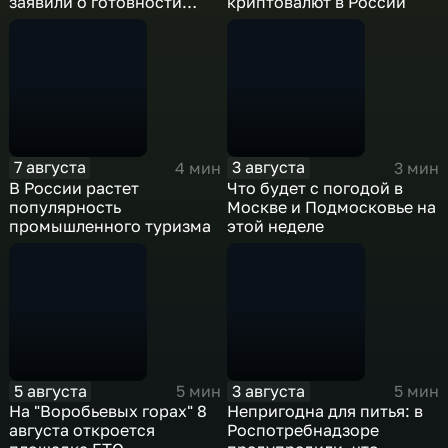
заявили о готовности
криптовалют в России
курировать работу
выпускников медвузов
7 августа
3 августа
4 мин
3 мин
В России растет
Что будет с погодой в
популярность
Москве и Подмосковье на
промышленного туризма
этой неделе
5 августа
3 августа
5 мин
5 мин
На "Воробьевых горах" 8
Непригодна для питья: в
августа откроется
Роспотребнадзоре