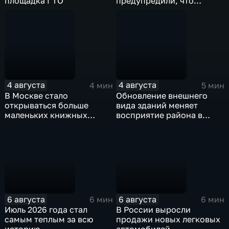
площадка ГТО
предупредили, что
употребление воды из
московских родников
может вызвать
инфекционные
заболевания
4 августа
4 августа
4 мин
5 мин
В Москве стало
Обновление внешнего
открываться больше
вида зданий меняет
маленьких книжных
восприятие района в
магазинов
целом
6 августа
6 августа
6 мин
6 мин
Июль 2026 года стал
В России выросли
самым теплым за всю
продажи новых легковых