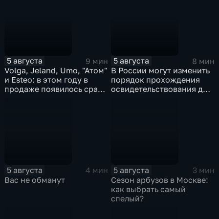
видео из соцсетей для
несовершеннолетних
5 августа
5 августа
9 мин
8 мин
Volga, Jeland, Umo, "Атом"
В России могут изменить
и Esteo: в этом году в
порядок прохождения
продаже появилось сразу
освидетельствования для
пять российских
приемных родителей
автомобильных марок
5 августа
5 августа
4 мин
3 мин
Вас не обманут
Сезон арбузов в Москве:
как выбрать самый
спелый?