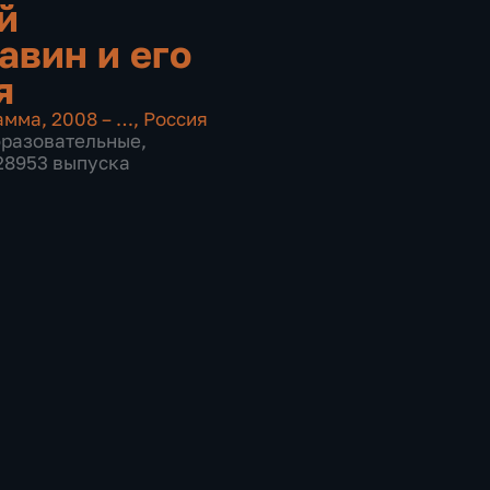
й
авин и его
я
амма
,
2008 – …
,
Россия
бразовательные
,
 28953 выпуска