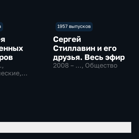
а
1957 выпусков
ея
Сергей
енных
Стиллавин и его
ров
друзья. Весь эфир
…
,
2008 – …
, Общество
еские,
вательные