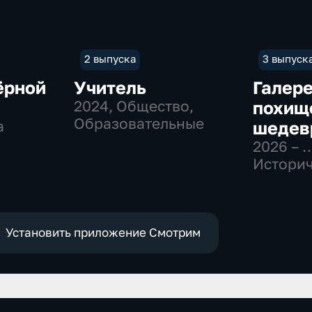
2 выпуска
3 выпуск
ёрной
Учитель
Галер
2024
, Общество,
похищ
Образовательные
а
шедев
2026 – 
Историч
Образо
Установить приложение Смотрим