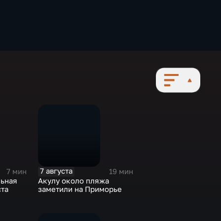
7 августа
7 мин
19 мин
ьная
Акулу около пляжа
ста
заметили на Приморье