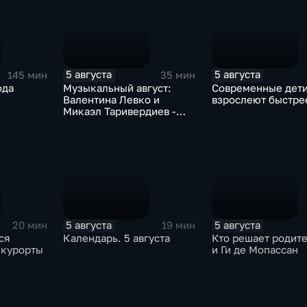
5 августа
5 августа
145 мин
35 мин
ода
Музыкальный август:
Современные дет
Валентина Левко и
взрослеют быстре
Микаэл Таривердиев -
как звучало советское
время
5 августа
5 августа
20 мин
19 мин
ся
Календарь. 5 августа
Кто решает родит
 курорты
и Ги де Мопассан