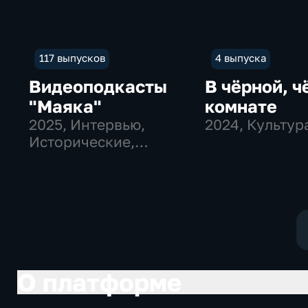
117 выпусков
4 выпуска
Видеоподкасты
В чёрной, ч
"Маяка"
комнате
2025
, Интервью,
2024
, Культур
Исторические,
культура
О платформе