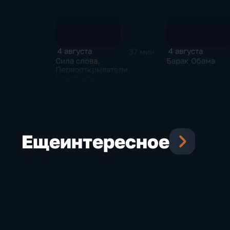
4 августа
4 августа
37 мин
Сила слова.
Барак Обама
Первооткрыватели.
Константин
Станиславский
Еще
интересное