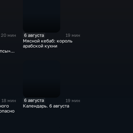
6 августа
20 мин
19 мин
Мясной кебаб: король
арабской кухни
опсы»
отрим»
6 августа
18 мин
19 мин
ного
Календарь. 6 августа
опасно