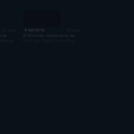
4 августа
21 мин
19 мин
как
В Москве появились на
ватели
свет два Одиссея и Аид