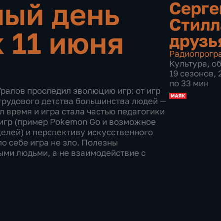
ый день
Серге
Стилл
 11 июня
друзь
Радиопрогр
Культура
,
о
19 сезонов,
по 33 мин
ралов проследил эволюцию игр: от игр
 трудового детства большинства людей —
л время и игра стала частью педагогики
 игр (пример Pokemon Go и возможное
елей) и перспективу искусственного
о себе игра не зло. Полезны
ми людьми, а не взаимодействие с