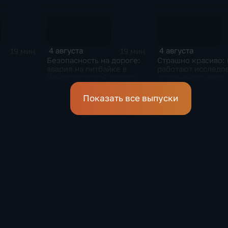
4 августа
4 августа
19 мин
19 мин
Безопасность на дороге:
Страшно красиво: 
авария на питбайке в
работают исследо
Нижегородской области
подземного мира
спелеологи
Показать все выпуски