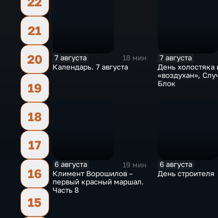
22
21
20
7 августа
7 августа
18 мин
Календарь. 7 августа
День холостяка 
«воздухан», Слу
Блок
19
18
17
6 августа
6 августа
19 мин
16
Климент Ворошилов –
День строителя
первый красный маршал.
Часть 8
15