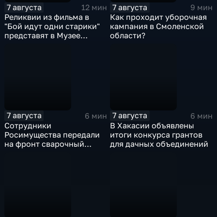
7 августа
7 августа
12 мин
9 мин
Реликвии из фильма в
Как проходит уборочная
"Бой идут одни старики"
кампания в Смоленской
представят в Музее
области?
Победы
7 августа
7 августа
6 мин
6 мин
Сотрудники
В Хакасии объявлены
Росимущества передали
итоги конкурса грантов
на фронт сварочный
для дачных объединений
аппарат, болгарку,
электроды