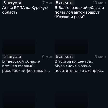
6 августа
5 августа
7 мин
10 мин
Атака БПЛА на Курскую
В Волгоградской области
область
появился автомаршрут
"Казаки и реки"
5 августа
5 августа
9 мин
6 мин
В Тверской области
В торговых центрах
прошел главный
Мурманска можно
российский фестиваль
посетить точки экспресс-
уличной клоунады
скрининга здоровья
"Карандаш-фест"