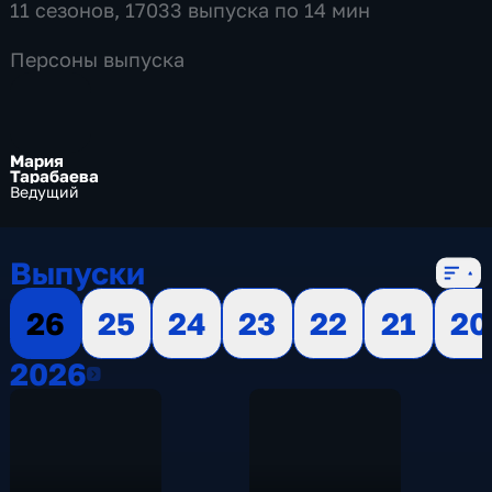
11 сезонов, 17033 выпуска по 14 мин
Персоны выпуска
Мария
Тарабаева
Ведущий
Выпуски
26
25
24
23
22
21
20
2026
2026