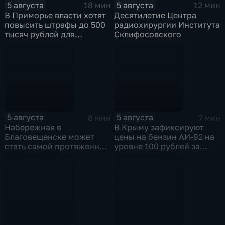
5 августа
5 августа
18 мин
12 мин
В Приморье власти хотят
Десятилетие Центра
повысить штрафы до 500
радиохирургии Института
тысяч рублей для
Склифосовского
родителей, чьи дети
находятся на пляже без
присмотра
5 августа
5 августа
8 мин
7 мин
Набережная в
В Крыму зафиксируют
Благовещенске может
цены на бензин АИ-92 на
стать самой протяженной
уровне 100 рублей за
речной набережной в
литр
стране