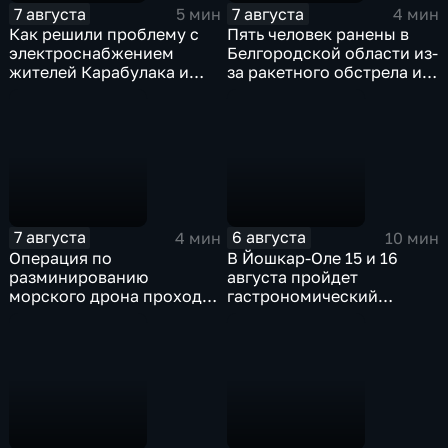
7 августа
7 августа
5 мин
4 мин
Как решили проблему с
Пять человек ранены в
электроснабжением
Белгородской области из-
жителей Карабулака и
за ракетного обстрела и
Яндаре?
атак украинских БПЛА
7 августа
6 августа
4 мин
10 мин
Операция по
В Йошкар-Оле 15 и 16
разминированию
августа пройдет
морского дрона проходит
гастрономический
в районе Приморского
фестиваль "Йошка Еш"
парка в Ялте