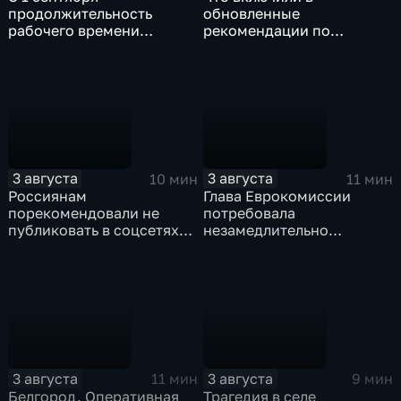
продолжительность
обновленные
рабочего времени
рекомендации по
водителей не должна
внеурочной деятельности
превышать 40 часов в
для школ?
неделю
3 августа
3 августа
10 мин
11 мин
Россиянам
Глава Еврокомиссии
порекомендовали не
потребовала
публиковать в соцсетях
незамедлительно
адреса проживания,
высылать нелегальных
учебы и работы, а также
мигрантов, проникших в
информацию о близких
испанский эксклав Сеута
3 августа
3 августа
11 мин
9 мин
Белгород. Оперативная
Трагедия в селе