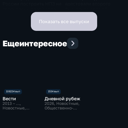
России построить НПЗ на
арестовали второго
территории своей страны
фигуранта дела об
избиении ученого РАН
Никиты Зезина, после
Показать все выпуски
которого он скончался
Еще
интересное
Вести
Дневной рубеж
2013 – …
,
2026
, Новостные,
Новостные,
Общественно-
Общественно-
политические
политические