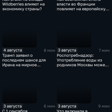
Wildberries влияют на
власти во Франции
экономику страны?
повлияет на европейскую
поддержку Киева?
4 августа
3 августа
8 мин
7 мин
Трамп заявил о
Роспотребнадзор:
последнем шансе для
Употребление воды из
Ирана на мирное
родников Москвы может
урегулирование
привести к заражению
инфекциями
3 августа
3 августа
6 мин
9 мин
С 1 сентября
Что включили в