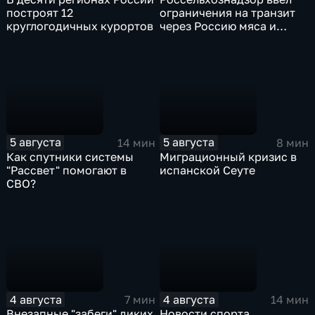
построят 12
ограничения на транзит
круглогодичных курортов
через Россию мяса и
субпродуктов птицы,
произведенных
предприятиями
Евросоюза
5 августа
5 августа
14 мин
8 мин
Как спутники системы
Миграционный кризис в
"Рассвет" помогают в
испанской Сеуте
СВО?
4 августа
4 августа
7 мин
14 мин
Внезапные "забеги" диких
Новости спорта