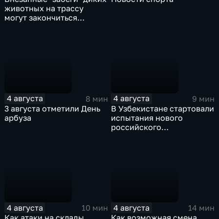
животных на трассу
могут закончиться
серьезными ДТП
4 августа
4 августа
8 мин
9 мин
3 августа отметили День
В Узбекистане стартовали
арбуза
испытания нового
российского
турбовинтового самолета
Ил-114-300
4 августа
4 августа
10 мин
14 мин
Как атаки на склады
Как возможная смена