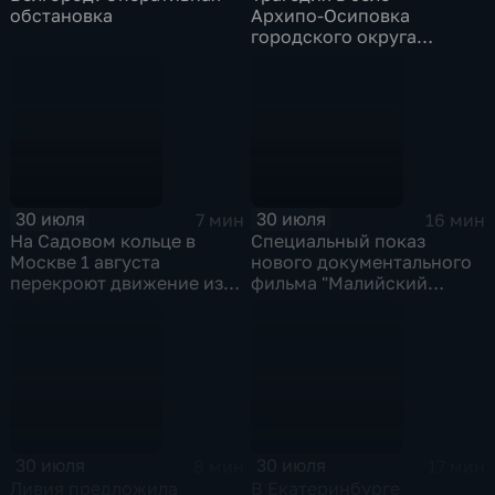
обстановка
Архипо‑Осиповка
городского округа
Геленджик
30 июля
30 июля
7 мин
16 мин
На Садовом кольце в
Специальный показ
Москве 1 августа
нового документального
перекроют движение из-
фильма "Малийский
за Ночного
рубеж" прошел в столице
велофестиваля и
в рамках фестиваля
велогонки "Вечернее
"RT.Док: Время наших
Садовое кольцо"
героев"
30 июля
30 июля
8 мин
17 мин
Ливия предложила
В Екатеринбурге