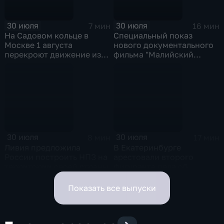
30 июля
30 июля
7 мин
16 мин
На Садовом кольце в
Специальный показ
Москве 1 августа
нового документального
перекроют движение из-
фильма "Малийский
за Ночного
рубеж" прошел в столице
велофестиваля и
в рамках фестиваля
велогонки "Вечернее
"RT.Док: Время наших
Садовое кольцо"
героев"
30 июля
30 июля
8 мин
17 мин
Ливия предложила
В Екатеринбурге
России построить НПЗ на
арестовали второго
территории своей страны
фигуранта дела об
избиении ученого РАН
Никиты Зезина, после
Показать все выпуски
которого он скончался