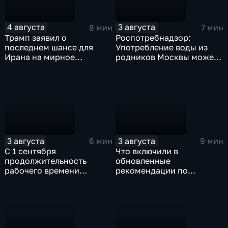
4 августа
3 августа
8 мин
7 мин
Трамп заявил о
Роспотребнадзор:
последнем шансе для
Употребление воды из
Ирана на мирное
родников Москвы может
урегулирование
привести к заражению
инфекциями
3 августа
3 августа
6 мин
9 мин
С 1 сентября
Что включили в
продолжительность
обновленные
рабочего времени
рекомендации по
водителей не должна
внеурочной деятельности
превышать 40 часов в
для школ?
неделю