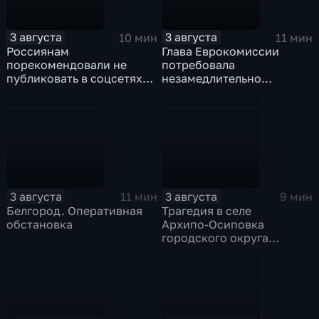
3 августа
3 августа
10 мин
11 мин
Россиянам
Глава Еврокомиссии
порекомендовали не
потребовала
публиковать в соцсетях
незамедлительно
адреса проживания,
высылать нелегальных
учебы и работы, а также
мигрантов, проникших в
информацию о близких
испанский эксклав Сеута
3 августа
3 августа
11 мин
9 мин
Белгород. Оперативная
Трагедия в селе
обстановка
Архипо‑Осиповка
городского округа
Геленджик