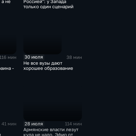
 а не
Россией": у Запада
только один сценарий
30 июля
116 мин
38 мин
Не все вузы дают
аина -
хорошее образование
28 июля
41 мин
114 мин
Армянские власти лезут
и
куда не надо. Эфир от