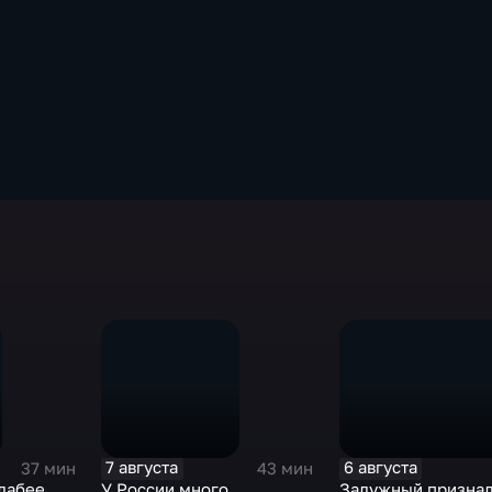
7 августа
6 августа
37 мин
43 мин
лабее
У России много
Залужный призна