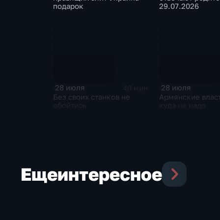
подарок
29.07.2026
28 июля
28 июля
40 мин
Без своих станков не
Армянские власт
обойтись
куда не надо
Еще
интересное