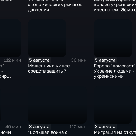
экономических рычагов
кризис украински
давления
идеологем. Эфир 
06.08.26
5 августа
5 августа
112 мин
36 мин
т"
Мошенники умнее
Европа "помогает"
 -
средств защиты?
Украине людьми -
фир
украинскими
3 августа
3 августа
40 мин
112 мин
 ночи
"Большая война с
Миграция на отку