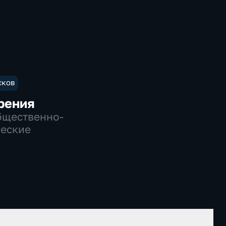
сков
рения
бщественно-
еские