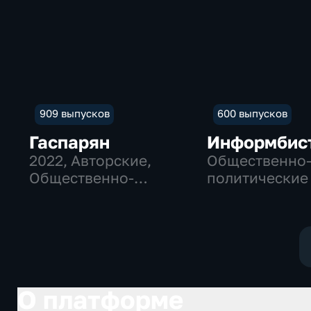
909 выпусков
600 выпусков
Гаспарян
Информбис
2022
, Авторские,
Общественно
Общественно-
политические
политические
О платформе