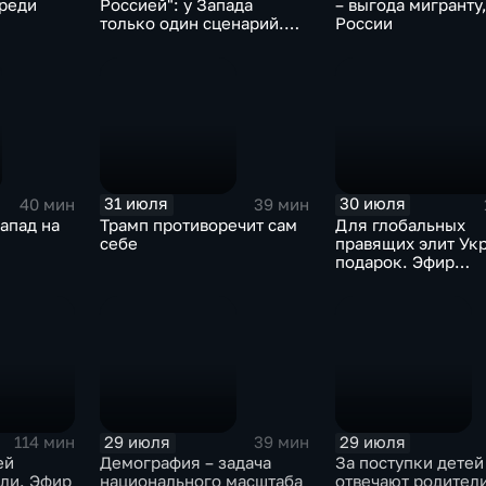
ереди
Россией": у Запада
– выгода мигранту,
только один сценарий.
России
Видеоэфир 3.08.2026
31 июля
30 июля
40 мин
39 мин
апад на
Трамп противоречит сам
Для глобальных
себе
правящих элит Укр
подарок. Эфир
30.07.2026
29 июля
29 июля
114 мин
39 мин
ей
Демография – задача
За поступки детей
ли. Эфир
национального масштаба
отвечают родител