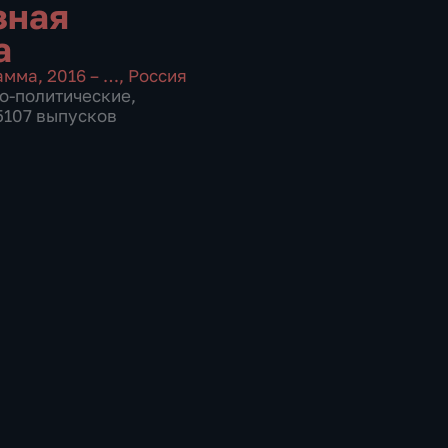
зная
а
амма
,
2016 – …
,
Россия
о-политические
,
 5107 выпусков