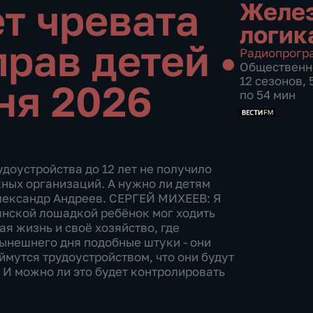
ет чревата
Желе
логик
прав детей
•
Радиопрогр
Общественн
12 сезонов,
ня 2026
по 54 мин
доустройства до 12 лет не получило
ных организаций. А нужно ли детям
Александр Андреев. СЕРГЕЙ МИХЕЕВ: Я
ьянской лошадкой ребёнок мог ходить
гая жизнь и своё хозяйство, где
нынешнего дня подобные штуки - они
мутся трудоустройством, что они будут
с. И можно ли это будет контролировать