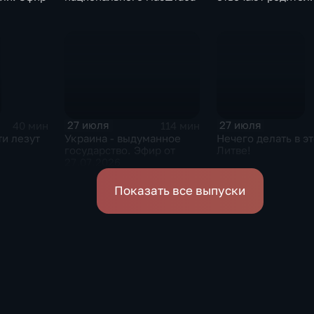
27 июля
27 июля
40 мин
114 мин
и лезут
Украина - выдуманное
Нечего делать в э
государство. Эфир от
Литве!
27.07.2026
Показать все выпуски