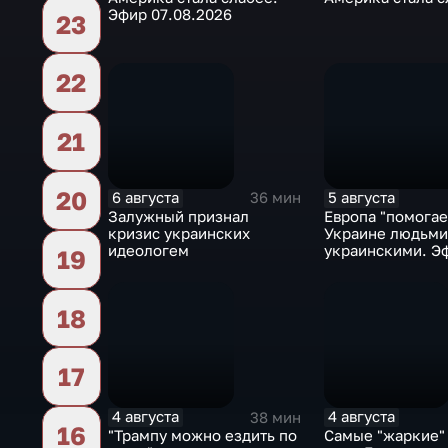
Эфир 07.08.2026
23
22
21
20
6 августа
5 августа
36 мин
Залужный признал
Европа "помогае
кризис украинских
Украине людьми
идеологем
украинскими. Э
19
05.08.2026
18
17
4 августа
4 августа
38 мин
16
"Трампу можно ездить по
Самые "жаркие"