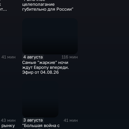
х
целеполагание
от
губительно для России"
4 августа
41 мин
116 мин
Самые "жаркие" ночи
ждут Европу впереди.
Эфир от 04.08.26
3 августа
43 мин
41 мин
п рынку
"Большая война с