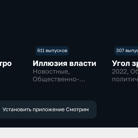
611 выпусков
307 выпу
тро
Иллюзия власти
Угол з
-
Новостные,
2022
, О
Общественно-
политич
политические
Установить приложение Смотрим