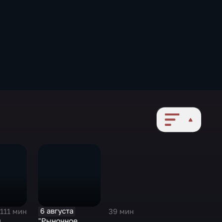
6 августа
111 мин
39 мин
л
"Рыночное