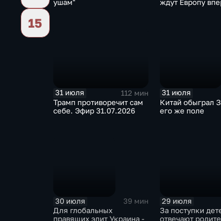
ушам"
ждут Европу вп
15
31 июля
31 июля
112 мин
Трамп противоречит сам
Китай обыграл З
себе. Эфир 31.07.2026
его же поле
30 июля
29 июля
39 мин
Для глобальных
За поступки дет
правящих элит Украина -
отвечают родите