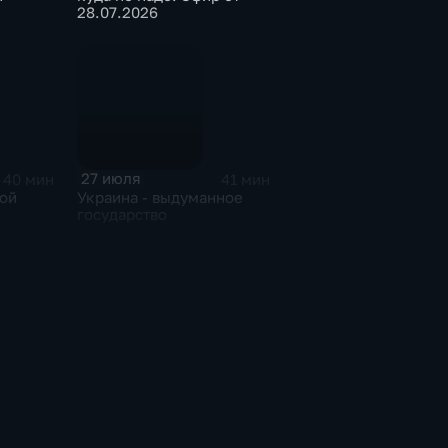
28.07.2026
27 июля
40 мин
41 мин
той
Украина - выдуманное
государство