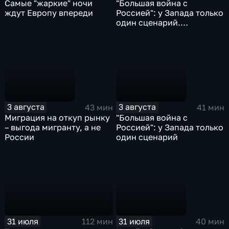
Самые "жаркие" ночи
"Большая война с
ждут Европу впереди
Россией": у Запада только
один сценарий.
Видеоэфир 3.08.2026
3 августа
3 августа
43 мин
41 мин
Миграция на откуп рынку
"Большая война с
– выгода мигранту, а не
Россией": у Запада только
России
один сценарий
31 июля
31 июля
112 мин
40 мин