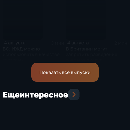
криптовалют
4 августа
4 августа
3 мин
2 мин
ВС: ИЖД можно
В Британии могут
использовать в качестве
запретить разведение
гостевых
такс и чихуахуа
Показать все выпуски
Еще
интересное