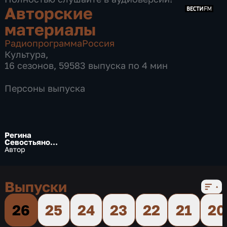
Авторские
материалы
Радиопрограмма
Россия
Культура
,
16 сезонов, 59583 выпуска по 4 мин
Персоны выпуска
Регина
Севостьянов
а
Автор
Выпуски
26
25
24
23
22
21
20