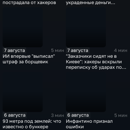
пострадала от хакеров
украденные деньги
превращают в "чистые"
7 августа
7 августа
5 мин
4 мин
ИИ впервые "выписал"
"Заказчики сидят не в
штраф за борщевик
Киеве": хакеры вскрыли
переписку об ударах по
России
6 августа
6 августа
3 мин
5 мин
93 метра под землей: что
Инфантино признал
известно о бункере
ошибки