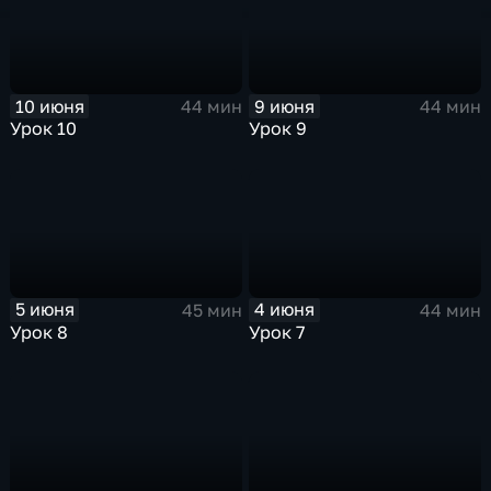
приятный для себя подвиг – достаточно
быстро освоил основы хинди, что
закреплялось посещением индийских
базаров, общением с местными продавцами".
10 июня
9 июня
44 мин
44 мин
16 уроков
Урок 10
Урок 9
5 июня
4 июня
45 мин
44 мин
Урок 8
Урок 7