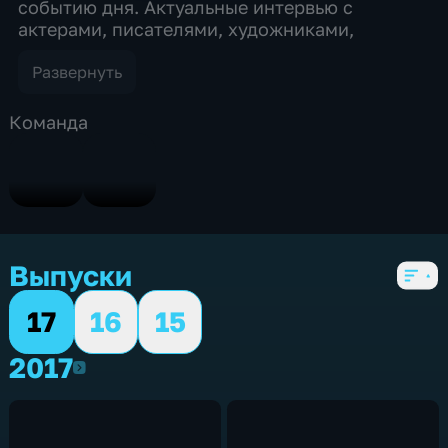
событию дня. Актуальные интервью с
актерами, писателями, художниками,
модельерами – с теми, кто сегодня делает
культуру. Яркие, заметные события в мире
Развернуть
культуры и острые вопросы – все это темы
«Худсовета». Ведущие - Лада Аристархова,
Команда
Нара Ширалиева, Ксения Егорова, Яна
Мирой. Шеф-редактор: Марина Коростылева
Продюсер: Анна Ашмарина ВСЕ ВЫПУСКИ
ПРОГРАММЫ
Выпуски
17
16
15
2017
2017