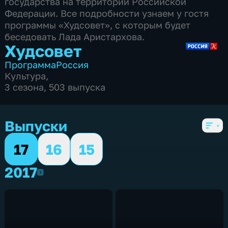
государства на территории Российской
Федерации. Все подробности узнаем у гостя
программы «Худсовет», с которым будет
беседовать Лада Аристархова.
Худсовет
Программа
Россия
Культура
,
3 сезона, 503 выпуска
Выпуски
17
16
15
2017
2017