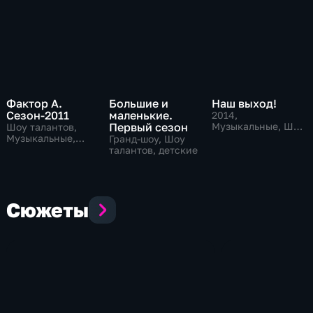
Фактор А.
Большие и
Наш выход!
Сезон-2011
маленькие.
2014
,
Первый сезон
Музыкальные, Шоу
Шоу талантов,
талантов
Музыкальные,
Гранд-шоу, Шоу
развлекательные
талантов, детские
Сюжеты