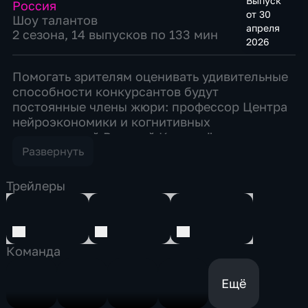
Выпуск
Россия
от 30
Шоу талантов
апреля
2 сезона, 14 выпусков по 133 мин
2026
Помогать зрителям оценивать удивительные
способности конкурсантов будут
постоянные члены жюри: профессор Центра
нейроэкономики и когнитивных
исследований Василий Ключарёв,
популяризатор научных знаний, автор и
Развернуть
ведущий подкастов на радиостанции «Маяк»
Александр Пушной, хореограф и
Трейлеры
телеведущий Евгений Папунаишвили. В
состав судей восьмого сезона войдет новый
эксперт – двукратная олимпийская
чемпионка и чемпионка мира по легкой
Команда
атлетике Светлана Мастеркова. Ведущий
программы – дважды лауреат российской
Ещё
телевизионной премии «ТЭФИ», теле- и
радиоведущий Артём Варгафтик. Этот сезон