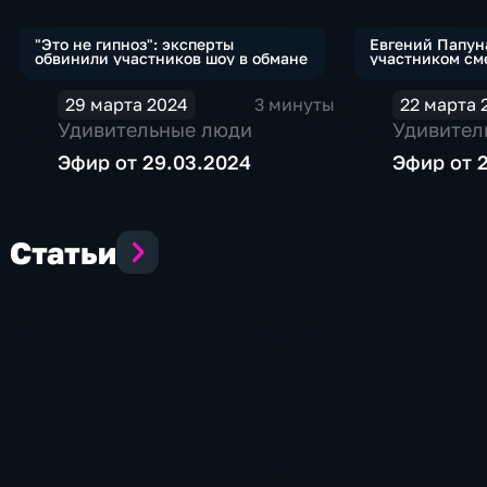
"Это не гипноз": эксперты
Евгений Папун
обвинили участников шоу в обмане
участником см
трюка
29 марта 2024
3 минуты
22 марта 
Удивительные люди
Удивител
Эфир от 29.03.2024
Эфир от 
Статьи