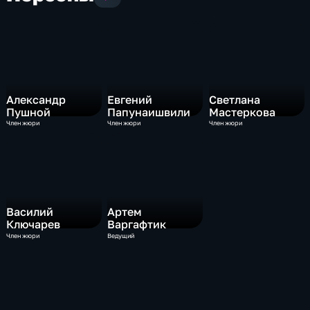
Александр
Евгений
Светлана
Пушной
Папунаишвили
Мастеркова
Член жюри
Член жюри
Член жюри
Василий
Артем
Ключарев
Варгафтик
Член жюри
Ведущий