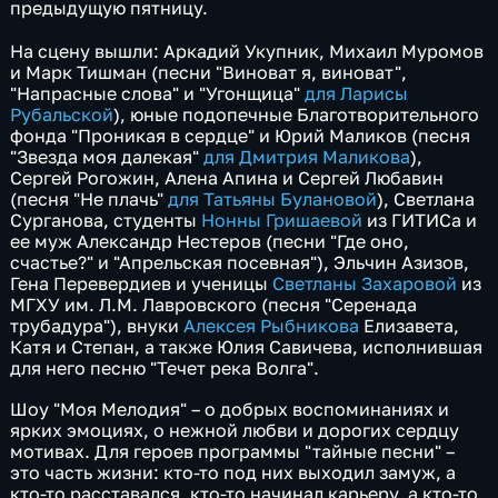
предыдущую пятницу.
На сцену вышли: Аркадий Укупник, Михаил Муромов
и Марк Тишман (песни "Виноват я, виноват",
"Напрасные слова" и "Угонщица"
для Ларисы
Рубальской
), юные подопечные Благотворительного
фонда "Проникая в сердце" и Юрий Маликов (песня
"Звезда моя далекая"
для Дмитрия Маликова
),
Сергей Рогожин, Алена Апина и Сергей Любавин
(песня "Не плачь"
для Татьяны Булановой
), Светлана
Сурганова, студенты
Нонны Гришаевой
из ГИТИСа и
ее муж Александр Нестеров (песни "Где оно,
счастье?" и "Апрельская посевная"), Эльчин Азизов,
Гена Перевердиев и ученицы
Светланы Захаровой
из
МГХУ им. Л.М. Лавровского (песня "Серенада
трубадура"), внуки
Алексея Рыбникова
Елизавета,
Катя и Степан, а также Юлия Савичева, исполнившая
для него песню "Течет река Волга".
Шоу "Моя Мелодия" – о добрых воспоминаниях и
ярких эмоциях, о нежной любви и дорогих сердцу
мотивах. Для героев программы "тайные песни" –
это часть жизни: кто-то под них выходил замуж, а
кто-то расставался, кто-то начинал карьеру, а кто-то