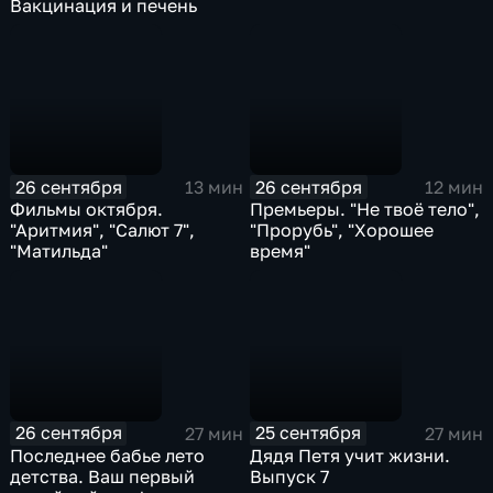
Вакцинация и печень
26 сентября
26 сентября
13 мин
12 мин
Фильмы октября.
Премьеры. "Не твоё тело",
"Аритмия", "Салют 7",
"Прорубь", "Хорошее
"Матильда"
время"
26 сентября
25 сентября
27 мин
27 мин
Последнее бабье лето
Дядя Петя учит жизни.
детства. Ваш первый
Выпуск 7