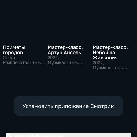
Приметы
Мастер-класс.
Мастер-класс.
городов
Артур Ансель
Небойша
Живкович
Спорт,
2022
,
Развлекательные,
Музыкальные,
2022
,
культура
Образовательные,
Музыкальные,
развлекательные
Образовательные,
развлекательные
Установить приложение Смотрим
О платформе