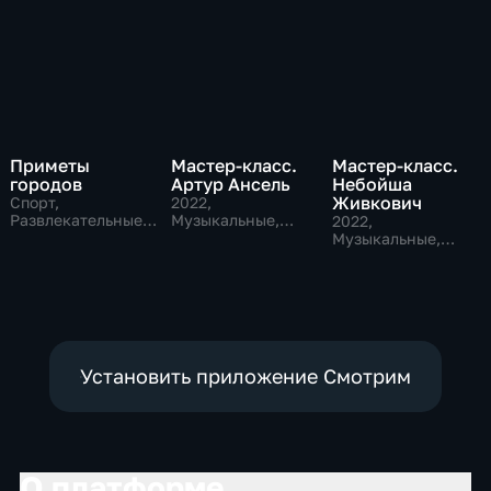
Приметы
Мастер-класс.
Мастер-класс.
городов
Артур Ансель
Небойша
Живкович
Спорт,
2022
,
Развлекательные,
Музыкальные,
2022
,
культура
Образовательные,
Музыкальные,
развлекательные
Образовательные,
развлекательные
Установить приложение Смотрим
О платформе