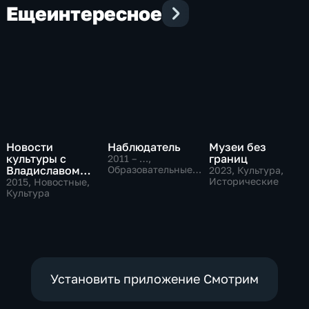
Еще
интересное
Новости
Наблюдатель
Музеи без
культуры с
границ
2011 – …
,
Владиславом
Образовательные,
2023
, Культура,
Культура
Флярковским
Исторические
2015
, Новостные,
Культура
Установить приложение Смотрим